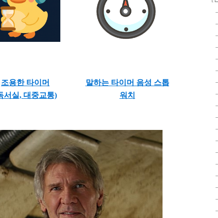
조용한 타이머
말하는 타이머 음성 스톱
독서실, 대중교통)
워치