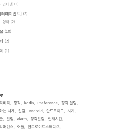
인터넷
(3)
엔터테이먼트]
(2)
영화
(2)
식물
(18)
기타
(2)
식이
(1)
ag
티비티,
정각,
kotlin,
Preference,
정각 알림,
하는 시계,
알림,
Android,
안드로이드,
시계,
글,
알람,
alarm,
정각알림,
현재시간,
리퍼런스,
어플,
안드로이드스튜디오,