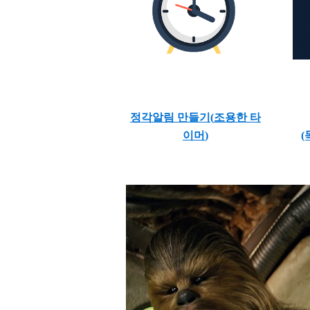
정각알림 만들기(
조용한 타
이머
)
(