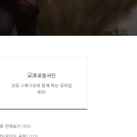
코모 스튜디오와 함께 하는 모바일
세상!
류 전체보기
(335)
안드로이드 공부]
(215)