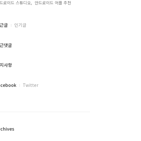
드로이드 스튜디오,
안드로이드 어플 추천,
근글
인기글
근댓글
지사항
acebook
Twitter
rchives