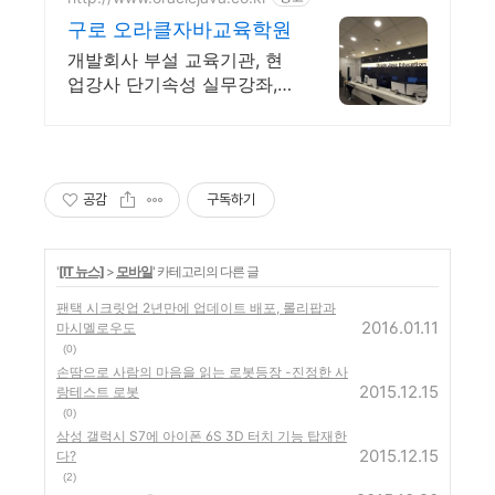
구로 오라클자바교육학원
개발회사 부설 교육기관, 현
업강사 단기속성 실무강좌,
재직자환급, 구직자 무료취업
공감
구독하기
'
[IT 뉴스]
>
모바일
' 카테고리의 다른 글
팬택 시크릿업 2년만에 업데이트 배포, 롤리팝과
2016.01.11
마시멜로우도
(0)
손땀으로 사람의 마음을 읽는 로봇등장 -진정한 사
2015.12.15
랑테스트 로봇
(0)
삼성 갤럭시 S7에 아이폰 6S 3D 터치 기능 탑재한
2015.12.15
다?
(2)