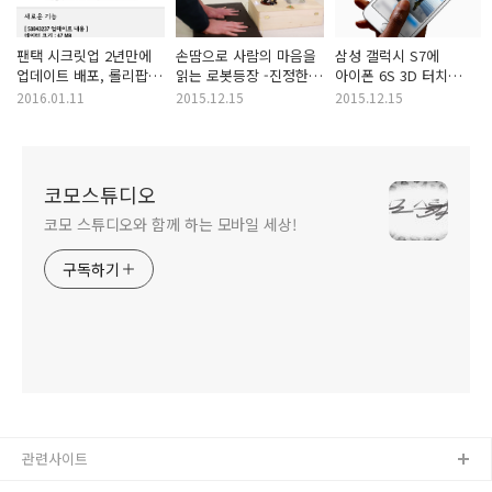
팬택 시크릿업 2년만에
손땀으로 사람의 마음을
삼성 갤럭시 S7에
업데이트 배포, 롤리팝과
읽는 로봇등장 -진정한
아이폰 6S 3D 터치
마시멜로우도
사랑테스트 로봇
기능 탑재한다?
2016.01.11
2015.12.15
2015.12.15
코모스튜디오
코모 스튜디오와 함께 하는 모바일 세상!
구독하기
관련사이트