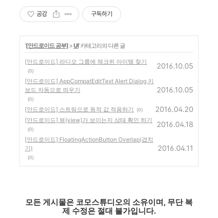
공감
구독하기
'
[안드로이드 공부]
>
UI
' 카테고리의 다른 글
[안드로이드] 라디오 그룹에 체크된 아이템 찾기
2016.10.05
(0)
[안드로이드] AppCompatEditText Alert Dialog 키
2016.10.05
보드 자동으로 띄우기
(0)
2016.04.20
[안드로이드] 스트링으로 동적 값 적용하기
(0)
[안드로이드] 뷰(view)가 보이는지 상태 확인 하기
2016.04.18
(0)
[안드로이드] FloatingActionButton Overlap(겹치
2016.04.11
기)
(0)
모든 게시물은 코모스튜디오의 소유이며, 무단 복
제 수정은 절대 불가입니다.