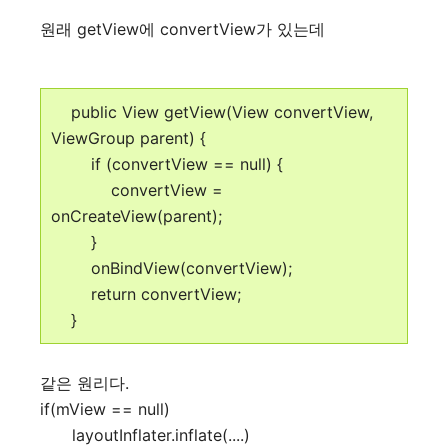
원래 getView에 convertView가 있는데
public View getView(View convertView,
ViewGroup parent) {
if (convertView == null) {
convertView =
onCreateView(parent);
}
onBindView(convertView);
return convertView;
}
같은 원리다.
if(mView == null)
layoutInflater.inflate(....)