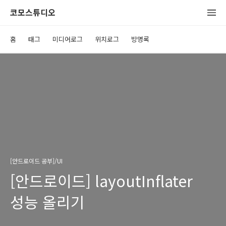
코모스튜디오
홈
태그
미디어로그
위치로그
방명록
[안드로이드 공부]/UI
[안드로이드] layoutInflater
성능 올리기