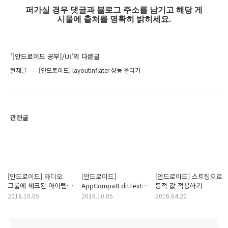
퍼가실 경우 댓글과 블로그 주소를 남기고 해당 게
시물에 출처를 명확히 밝히세요.
'[안드로이드 공부]/UI'의 다른글
현재글
[안드로이드] layoutInflater 성능 올리기
관련글
[안드로이드] 라디오
[안드로이드]
[안드로이드] 스트링으로
그룹에 체크된 아이템
AppCompatEditText
동적 값 적용하기
찾기
Alert Dialog 키보드
2016.10.05
2016.10.05
2016.04.20
자동으로 띄우기