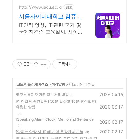
http://www.iscu.ac.kr
광고
서울사이버대학교 컴퓨터
공학과 2026 가을학기 신
IT인력 양성, IT 관련 국가 및
편입생
국제자격증 교육실시, 사이버
대 신입생 수 1위 장학금 지
급 1위, 학사 석사 박사 온라
인복수학위까지
공감
구독하기
'
코모 어플리케이션즈
>
정각알림
' 카테고리의 다른 글
2026.04.16
코모스튜디오 개인정보처리방침
(0)
[정각알림 중간알람] 50분 일하고 10분 휴식할 때
2020.03.17
유용한 알림
(2)
[Speaking Alarm Clock] Memo and Sentence
2020.02.17
(0)
2020.02.17
[말하는 알람 시계] 메모 및 문장관리 기능
(0)
[말하는 알람 시계] 방해금지 모드 설정 추가 -알람,