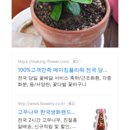
https://making-flower.com/
광고
100%고객만족 메이킹플라워 전국 당일
배송 꽃배달서비스
전국 당일 꽃배달 서비스 축하/근조화환, 각종
화분, 동/서양란, 꽃다발 꽃바구니
http://www.flowerq.co.kr
광고
고무나무 한국생화랜드
전국 꽃배달 2시간배송
전국 2시간 고무나무, 친절총
알배송, 신규적립 및 할인, 백