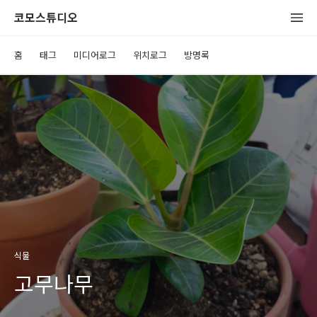
코모스튜디오
홈
태그
미디어로그
위치로그
방명록
식물
고무나무