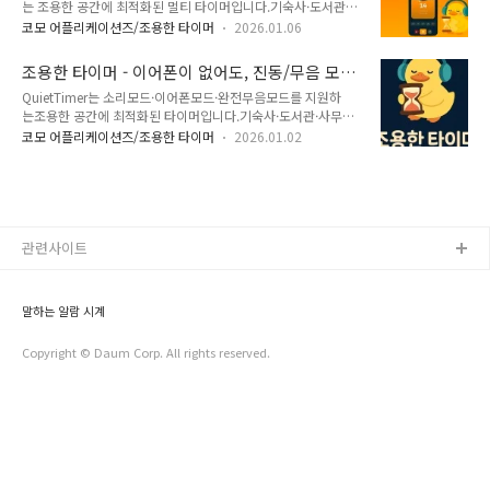
잠, 음성
는 조용한 공간에 최적화된 멀티 타이머입니다.기숙사·도서관
로 퀵 전환을 하면이어폰이 없으면 절대 소리 없이 화면 / 진동 /
(5분/10분 쪽잠 알람)·사무실·스터디 카페(공부, 독서)·커피숍·
플래시로만 알려요!이어폰이 연결 되어있으면 이어폰으로만 소
코모 어플리케이션즈/조용한 타이머
2026.01.06
대중교통(지하철/버스)처럼 소리를 낼 수 없는 환경에서도 안심
리가 나와요!완벽한 나만의 집중 타이머!타이머를 사용할 때마
하고 사용할 수 있도록 설계됐어요.개별 타이머 실행 중에도이어
다 감정·메모·세션 기록이 자동으로 남아시간이 지날수록 나만
조용한 타이머 - 이어폰이 없어도, 진동/무음 모드
폰 모드로 퀵 전환을 하면 이어폰이 없으면 절대 소리 없이 화면
의 루틴과 생활 패턴이 자연스럽게 보입니다...
가 아니어도! 절대적으로 조용한 멀티 타이머!
QuietTimer는 소리모드·이어폰모드·완전무음모드를 지원하
/ 진동 / 플래시로만 알려요!이어폰이 연결 되어있으면 이어폰으
(광고X 구독X 결제X 완전무료O)
는조용한 공간에 최적화된 타이머입니다.기숙사·도서관·사무
로만 소리가 나와요!타이머를 사용할 때마다 감정·메모·세션
실·카페처럼 소리를 낼 수 없는 환경에서도안심하고 사용할 수
기록이 자동으로 남아시간이 지날수록 나만의 루틴과 생활 패턴
코모 어플리케이션즈/조용한 타이머
2026.01.02
있도록 설계됐어요.이어폰 모드만 켜면이어폰이 없어도 단말기
이 자연스럽게 보입니다. 광고 없음결제 없음구독 없음
가 진동/무음/방해금지 모드가 아니어도! 완벽하게 조용하게 울
https://play.google.com/store/apps/details?
려요!타이머를 사용할 때마다 감정·메모·세션 기록이 자동으로
id=com.comostudio.q..
남아시간이 지날수록 나만의 루틴과 생활 패턴이 자연스럽게 보
입니다. 광고 없음!구독 없음!결제 없음!완전 무
료!https://play.google.com/store/apps/details?
관련사이트
id=com.comostudio.quiettimer QuietTimer – 조용한 타이
머 - Google Play 앱이어폰·완전 무음 모드로 조용하게 쓰고,
감정·메모·..
말하는 알람 시계
Copyright © Daum Corp. All rights reserved.