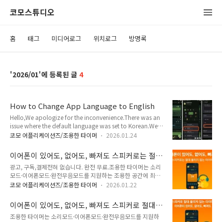
코모스튜디오
홈
태그
미디어로그
위치로그
방명록
2026/01
4
How to Change App Language to English
Hello,We apologize for the inconvenience.There was an
issue where the default language was set to Korean.We
plan to change the default language to English in the
코모 어플리케이션즈/조용한 타이머
2026.01.24
next update. (It will be updated within a week.) For now,
you can change the app language by tapping the menu
이어폰이 있어도, 없어도, 빠져도 스피커로는 절
at the top left of the timer screen.The location of General
대 울리지 않는 타이머
광고, 구독,결제전혀 없습니다. 완전 무료.조용한 타이머는 소리
Settings(공통 설정) in the drawer may vary slightly, but
모드·이어폰모드·완전무음모드를 지원하는 조용한 공간에 최
you can find ..
적화된 멀티 타이머입니다.이어폰이 있어도, 없어도, 빠져도스피
코모 어플리케이션즈/조용한 타이머
2026.01.22
커로 절대 울리지 않는 타이머.기숙사·도서관(5분/10분 쪽잠
알람)·사무실·스터디 카페(공부, 독서)·독서실·커피숍·대중교
이어폰이 있어도, 없어도, 빠져도 스피커로 절대
통(지하철/버스)처럼 소리를 낼 수 없는 환경에서도 안심하고 사
울리지 않는 조용한 타이머 - 지하철, 도서관, 쪽
조용한 타이머는 소리모드·이어폰모드·완전무음모드를 지원하
용할 수 있도록 설계됐어요.개별 타이머 실행 중에도이어폰 모드