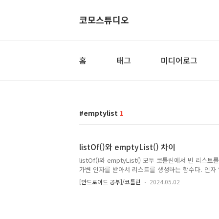
코모스튜디오
홈
태그
미디어로그
emptylist
1
listOf()와 emptyList() 차이
listOf()와 emptyList() 모두 코틀린에서 빈 리스트를
가변 인자를 받아서 리스트를 생성하는 함수다. 인자
반환한다. emptyList()는 항상 빈 리스트를 생성하는 
[안드로이드 공부]/코틀린
2024.05.02
emptyList()는 인자 없이 호출할 경우 동일한 결과,
러나 이 두 함수 사이에는 성능 차이가 있다. emptyL
를 반환하기 때문에 새로운 객체를 생성하지 않음. 반면에
마다 새로운 리스트를 생성함. 따라서 빈 리스트를 생성할