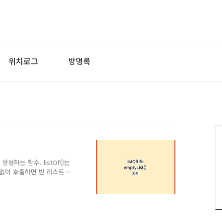
위치로그
방명록
 생성하는 함수. listOf()는
 없이 호출하면 빈 리스트를
함수로 listOf()와
 즉 빈 리스트를 반환함. 그
ist()는 항상 같은 인스턴스
 listOf()는 호출할 때
 때는 emptyList()를