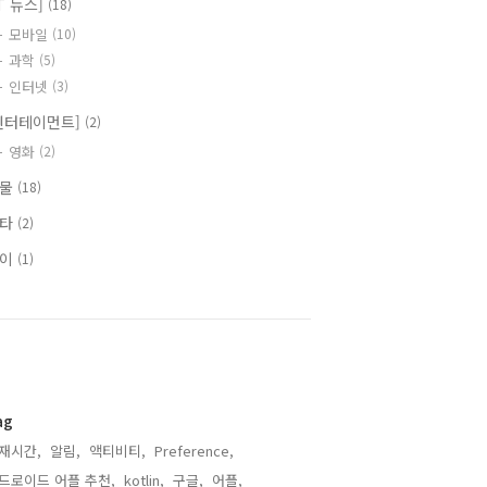
IT 뉴스]
(18)
모바일
(10)
과학
(5)
인터넷
(3)
엔터테이먼트]
(2)
영화
(2)
식물
(18)
기타
(2)
식이
(1)
ag
재시간,
알림,
액티비티,
Preference,
드로이드 어플 추천,
kotlin,
구글,
어플,