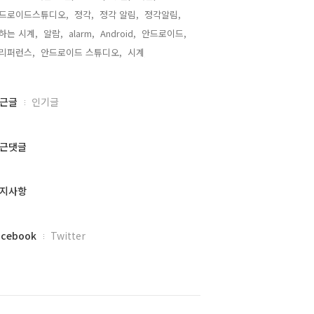
드로이드스튜디오,
정각,
정각 알림,
정각알림,
하는 시계,
알람,
alarm,
Android,
안드로이드,
리퍼런스,
안드로이드 스튜디오,
시계,
근글
인기글
근댓글
지사항
acebook
Twitter