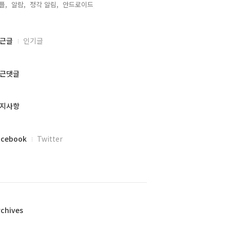
플,
알람,
정각 알림,
안드로이드,
근글
인기글
근댓글
지사항
acebook
Twitter
rchives