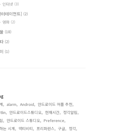
인터넷
(3)
엔터테이먼트]
(2)
영화
(2)
식물
(18)
기타
(2)
식이
(1)
ag
계,
alarm,
Android,
안드로이드 어플 추천,
tlin,
안드로이드스튜디오,
현재시간,
정각알림,
림,
안드로이드 스튜디오,
Preference,
하는 시계,
액티비티,
프리퍼런스,
구글,
정각,