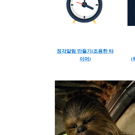
정각알림 만들기(
조용한 타
이머
)
(