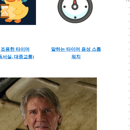
조용한 타이머
말하는 타이머 음성 스톱
독서실, 대중교통)
워치