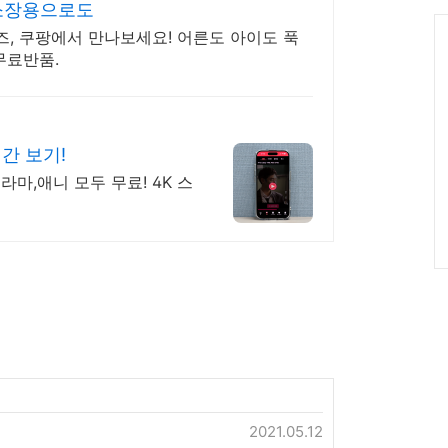
그
소장용으로도
인
C
, 쿠팡에서 만나보세요! 어른도 아이도 푹
무료반품.
간 보기!
라마,애니 모두 무료! 4K 스
2021.05.12