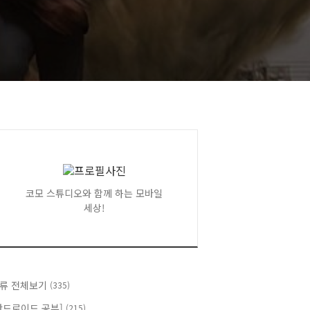
코모 스튜디오와 함께 하는 모바일
세상!
류 전체보기
(335)
안드로이드 공부]
(215)