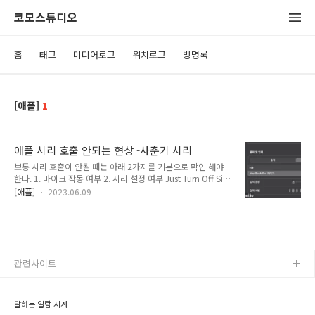
코모스튜디오
홈
태그
미디어로그
위치로그
방명록
[애플]
1
애플 시리 호출 안되는 현상 -사춘기 시리
보통 시리 호출이 안될 때는 아래 2가지를 기본으로 확인 해야
한다. 1. 마이크 작동 여부 2. 시리 설정 여부 Just Turn Off Siri
on iCloud setting and reBoot and turn on Siri on iCloid
[애플]
2023.06.09
again. 위 사항이 잘 체크 되어있는데도 키보드 눌러서 호출은
되고~ 직접 말로만 시리 호출이 안된다면 >>> 로그아웃 후 다
른 계정으로 로그인해서 시리 호출 했을 때 정상이라면 애플 클
라우드 계정이 꼬였다는 의미다!! 1. 설정 > 애플 아이디 >
iCloud로 가서 Siri 를 끄고 재부팅 한 뒤, Siri를 다시 킨뒤 2. 설
정 > 시리로 가면 꺼져있는 시리를 다시 키면, 다시 시리를 초기
관련사이트
화 하는 화면이 뜬다. 안녕, 시리, 내일 할일은 뭐야등등 다시..
말하는 알람 시계