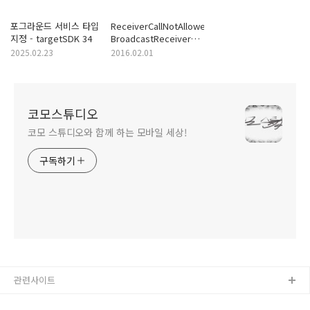
포그라운드 서비스 타입
ReceiverCallNotAllowedException:
지정 - targetSDK 34
BroadcastReceiver
components are not
2025.02.23
2016.02.01
allowed to bind to
services
코모스튜디오
코모 스튜디오와 함께 하는 모바일 세상!
구독하기
관련사이트