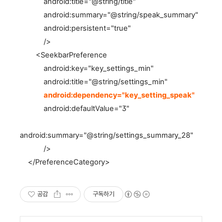
android:title="@string/title"
android:summary="@string/speak_summary"
android:persistent="true"
/>
<SeekbarPreference
android:key="key_settings_min"
android:title="@string/settings_min"
android:dependency="key_setting_speak"
android:defaultValue="3"
android:summary="@string/settings_summary_28"
/>
</PreferenceCategory>
공감
구독하기