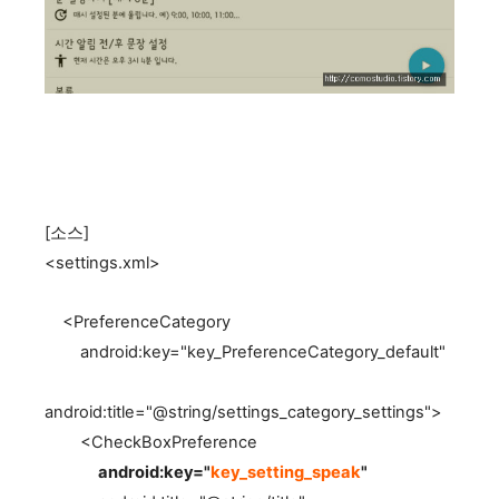
[소스]
<settings.xml>
<PreferenceCategory
android:key="key_PreferenceCategory_default"
android:title="@string/settings_category_settings">
<CheckBoxPreference
android:key="
key_setting_speak
"