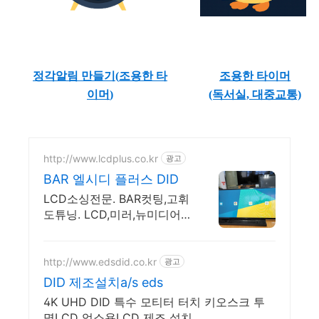
정각알림 만들기(
조용한 타
조용한 타이머
이머
)
(독서실, 대중교통)
http://www.lcdplus.co.kr
광고
BAR 엘시디 플러스 DID
LCD소싱전문. BAR컷팅,고휘
도튜닝. LCD,미러,뉴미디어
를 선택하여 DID제작
http://www.edsdid.co.kr
광고
DID 제조설치a/s eds
4K UHD DID 특수 모티터 터치 키오스크 투
명LCD 업소용LCD 제조 설치