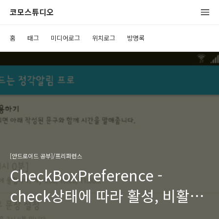
코모스튜디오
홈
태그
미디어로그
위치로그
방명록
[안드로이드 공부]/프리퍼런스
CheckBoxPreference -
check상태에 따라 활성, 비활성
바뀌게 하기