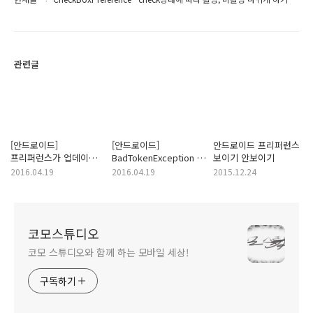
관련글
[안드로이드]
[안드로이드]
안드로이드 프리퍼런스
프리퍼런스가 업데이트
BadTokenException -
보이기 안보이기
안된다면?
is your activity
2016.04.19
2016.04.19
2015.12.24
running?
프리퍼런스에서
발생한다면?
코모스튜디오
코모 스튜디오와 함께 하는 모바일 세상!
구독하기