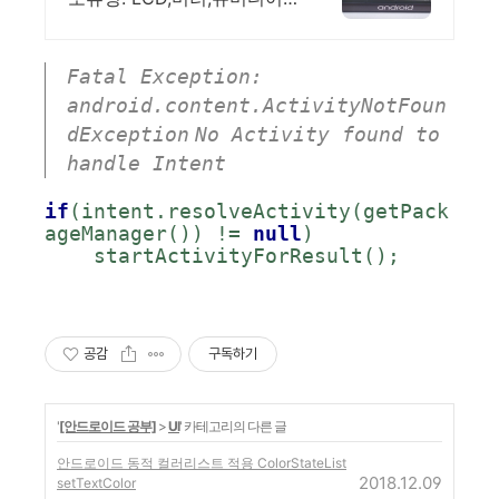
를 선택하여 DID제작
Fatal Exception:
android.content.ActivityNotFoun
dException
No Activity found to
handle Intent
if
(intent.resolveActivity(getPack
ageManager()) != 
null
)
    startActivityForResult();
공감
구독하기
'
[안드로이드 공부]
>
UI
' 카테고리의 다른 글
안드로이드 동적 컬러리스트 적용 ColorStateList
2018.12.09
setTextColor