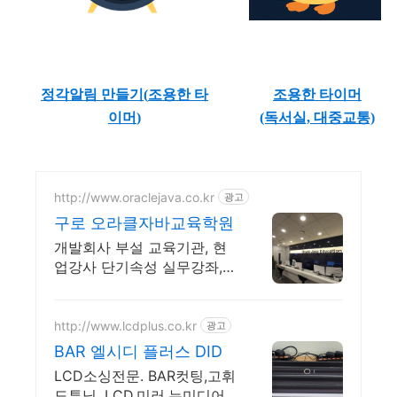
정각알림 만들기(
조용한 타
조용한 타이머
이머
)
(독서실, 대중교통)
http://www.oraclejava.co.kr
광고
구로 오라클자바교육학원
개발회사 부설 교육기관, 현
업강사 단기속성 실무강좌,
재직자환급, 구직자 무료취업
http://www.lcdplus.co.kr
광고
BAR 엘시디 플러스 DID
LCD소싱전문. BAR컷팅,고휘
도튜닝. LCD,미러,뉴미디어