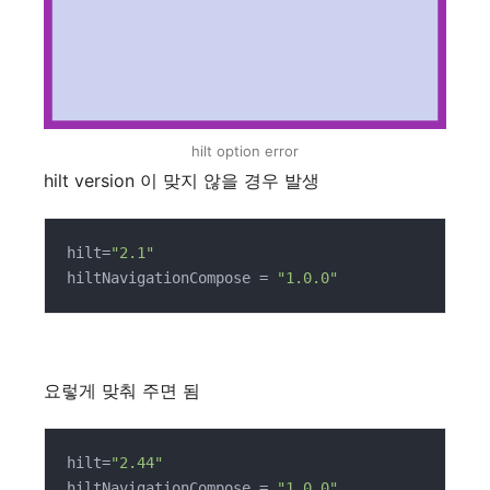
hilt option error
hilt version 이 맞지 않을 경우 발생
hilt=
"2.1"
hiltNavigationCompose = 
"1.0.0"
요렇게 맞춰 주면 됨
hilt=
"2.44"
hiltNavigationCompose = 
"1.0.0"