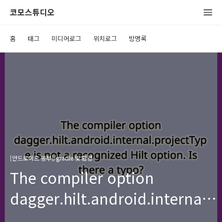
코모스튜디오
홈
태그
미디어로그
위치로그
방명록
[안드로이드 공부]/gradle 및 환경
The compiler option
dagger.hilt.android.internal.
is not a recognized Hilt