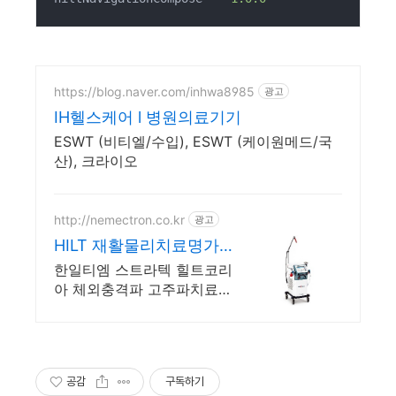
https://blog.naver.com/inhwa8985
광고
IH헬스케어 l 병원의료기기
ESWT (비티엘/수입), ESWT (케이원메드/국
산), 크라이오
http://nemectron.co.kr
광고
HILT 재활물리치료명가
대화메디케어
한일티엠 스트라텍 힐트코리
아 체외충격파 고주파치료기
자기장치료기 고강도레이저
울프
공감
구독하기