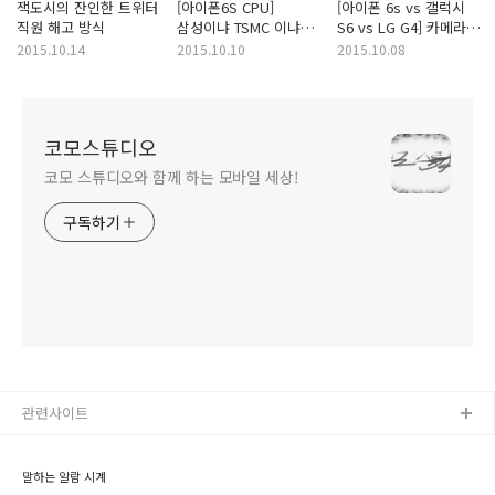
잭도시의 잔인한 트위터
[아이폰6S CPU]
[아이폰 6s vs 갤럭시
직원 해고 방식
삼성이냐 TSMC 이냐에
S6 vs LG G4] 카메라
따라 배터리 성능이
비교 리뷰
2015.10.14
2015.10.10
2015.10.08
다르다?
코모스튜디오
코모 스튜디오와 함께 하는 모바일 세상!
구독하기
관련사이트
말하는 알람 시계