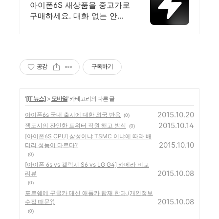
터 국내 최대 브랜드 중고
아이폰6S 새상품을 중고가로
거래
구매하세요. 대화 없는 안전
결제로 간편하게! 전국 각지
에서 올라오는 전국구 최다
상품 매일 10만 개 이상의 신
규 상품 업로드
공감
구독하기
'
[IT 뉴스]
>
모바일
' 카테고리의 다른 글
2015.10.20
아이폰6s 국내 출시에 대한 외국 반응
(0)
2015.10.14
잭도시의 잔인한 트위터 직원 해고 방식
(0)
[아이폰6S CPU] 삼성이냐 TSMC 이냐에 따라 배
2015.10.10
터리 성능이 다르다?
(0)
[아이폰 6s vs 갤럭시 S6 vs LG G4] 카메라 비교
2015.10.08
리뷰
(0)
포르쉐에 구글카 대신 애플카 탑재 한다.(개인정보
2015.10.08
수집 때문?)
(0)