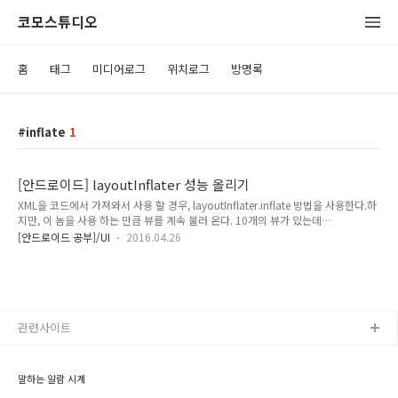
코모스튜디오
홈
태그
미디어로그
위치로그
방명록
inflate
1
[안드로이드] layoutInflater 성능 올리기
XML을 코드에서 가져와서 사용 할 경우, layoutInflater.inflate 방법을 사용한다.하
지만, 이 놈을 사용 하는 만큼 뷰를 계속 불러 온다. 10개의 뷰가 있는데
layoutInflater.inflate 코드가 실행 되면 getView를 통해 뷰를 하나씩 10번 불러 온
[안드로이드 공부]/UI
2016.04.26
다. 얼마나 낭비인가?그럼 어떻게? 간단하다. 이 놈을 사용 하게 될 경우 view가 null
인지를 체크 한 뒤 사용 하면 된다. 원래 getView에 convertView가 있는데 public
View getView(View convertView, ViewGroup parent) { if (convertView ==
null) { convertView = onCreateView(parent); } onBindView(co..
관련사이트
말하는 알람 시계