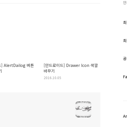
안
최
최
근
글
과
최
인
기
글
공
 AlertDailog 버튼
[안드로이드] Drawer Icon 색깔
기
바꾸기
페
F
2016.10.05
이
스
북
트
위
터
플
A
러