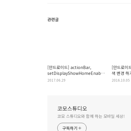
관련글
[안드로이드] actionBar,
[안드로이드]
setDisplayShowHomeEnabled(boolean)'
색 변경 하
on a null object reference
2017.06.29
2016.10.05
코모스튜디오
코모 스튜디오와 함께 하는 모바일 세상!
구독하기