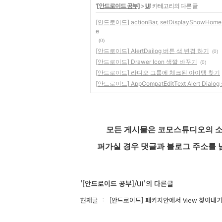
'
[안드로이드 공부]
>
UI
' 카테고리의 다른 글
[안드로이드] actionBar, setDisplayShowHomeEnab
e
(0)
[안드로이드] AlertDailog 버튼 색 변경 하기
(0)
[안드로이드] Drawer Icon 색깔 바꾸기
(0)
[안드로이드] 라디오 그룹에 체크된 아이템 찾기
[안드로이드] AppCompatEditText Alert Di
모든 게시물은 코모스튜디오의 소
퍼가실 경우 댓글과 블로그 주소를 
'[안드로이드 공부]/UI'의 다른글
현재글
[안드로이드] 패키지안에서 View 찾아내