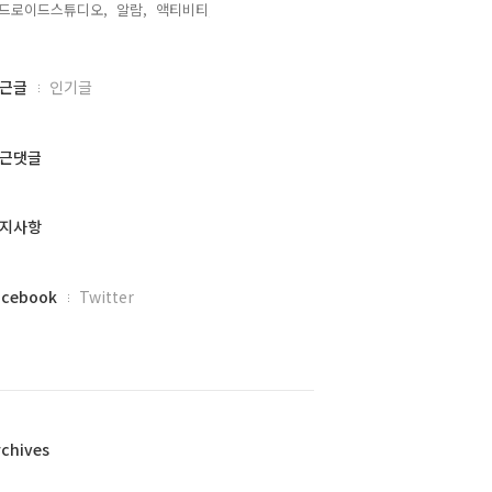
드로이드스튜디오,
알람,
액티비티,
근글
인기글
근댓글
지사항
acebook
Twitter
rchives