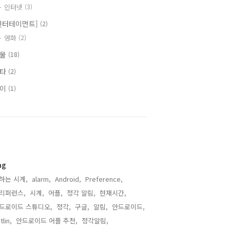
인터넷
(3)
엔터테이먼트]
(2)
영화
(2)
식물
(18)
기타
(2)
식이
(1)
ag
하는 시계,
alarm,
Android,
Preference,
리퍼런스,
시계,
어플,
정각 알림,
현재시간,
드로이드 스튜디오,
정각,
구글,
알림,
안드로이드,
tlin,
안드로이드 어플 추천,
정각알림,