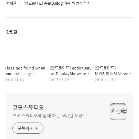
현재글
[안드로이드] AlertDailog 버튼 색 변경 하기
관련글
Class not found when
[안드로이드] actionBar,
[안드로이드]
unmarshalling
setDisplayShowHomeEnabled(boolean)'
패키지안에서 View
NoClassDefFoundError
on a null object
찾아내기
2018.01.16
2017.06.29
2016.10.05
reference
코모스튜디오
코모 스튜디오와 함께 하는 모바일 세상!
구독하기