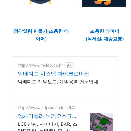
정각알림 만들기(
조용한 타
조용한 타이머
이머
)
(독서실, 대중교통)
http://www.mvlab.co.kr
광고
임베디드 시스템 마이크로비젼
임베디드 개발보드, 개발용역 전문업체
http://www.lcdplus.co.kr
광고
엘시디플러스 키오스크방
수함체
LCD간판, 사이니지, BAR, 스
마트미러, 투명엘시디, 안드