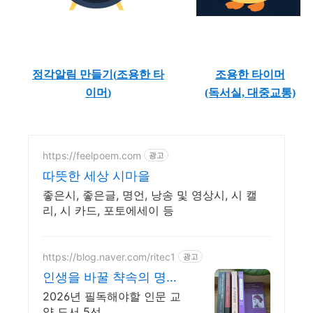
정각알림 만들기(
조용한 타
조용한 타이머
이머
)
(독서실, 대중교통)
https://feelpoem.com
광고
따뜻한 세상 시마을
좋은시, 좋은글, 명언, 낭송 및 영상시, 시 캘
리, 시 카드, 포토에세이 등
https://blog.naver.com/ritec1
광고
인생을 바꿀 챡속의 명언
들
2026년 필독해야할 인문 교
양 도서 5선