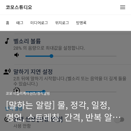
코모스튜디오
홈
태그
미디어로그
위치로그
방명록
코모 어플리케이션즈/정각알림
[말하는 알람] 물, 정각, 일정,
명언, 스트레칭, 간격, 반복 알림 -
원하는 문구를 마음대로