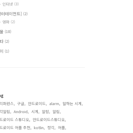
인터넷
(3)
엔터테이먼트]
(2)
영화
(2)
식물
(18)
기타
(2)
식이
(1)
ag
리퍼런스,
구글,
안드로이드,
alarm,
말하는 시계,
각알림,
Android,
시계,
알람,
알림,
드로이드 스튜디오,
안드로이드스튜디오,
드로이드 어플 추천,
kotlin,
정각,
어플,