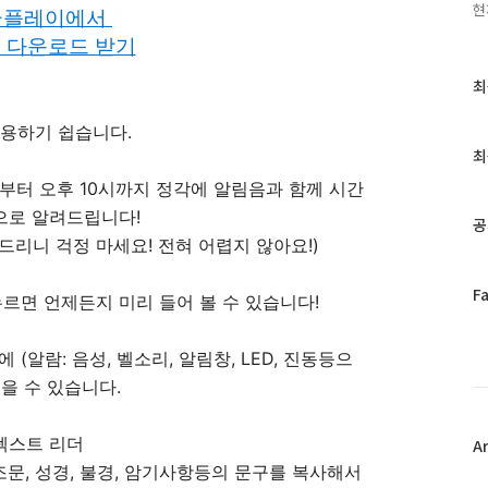
현
글플레이에서
 다운로드 받기
최
최
근
글
사용하기 쉽습니다.
과
최
인
시부터 오후 10시까지 정각에 알림음과 함께 시간
기
글
으로 알려드립니다!
공
드리니 걱정 마세요! 전혀 어렵지 않아요!)
페
F
르면 언제든지 미리 들어 볼 수 있습니다!
이
스
(알람: 음성, 벨소리, 알림창, LED, 진동등으
북
트
들을 수 있습니다.
위
터
텍스트 리더
플
A
러
, 조문, 성경, 불경, 암기사항등의 문구를 복사해서