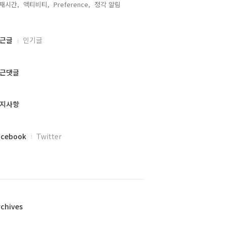
재시간,
액티비티,
Preference,
정각 알림,
근글
인기글
근댓글
지사항
acebook
Twitter
rchives