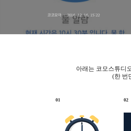
정각, 약, 일정
코코모아
2016. 12. 16. 15:22
반복 알림 -
아래는 코모스튜디오
(한 번
01
02