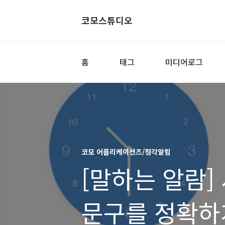
코모스튜디오
홈
태그
미디어로그
코모 어플리케이션즈/정각알림
[말하는 알람]
문구를 정확하게