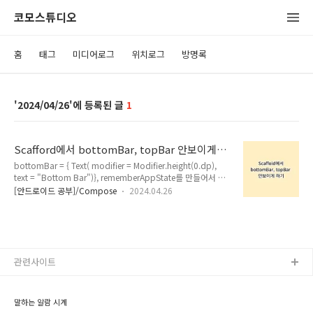
코모스튜디오
홈
태그
미디어로그
위치로그
방명록
2024/04/26
1
Scafford에서 bottomBar, topBar 안보이게
하기
bottomBar = { Text( modifier = Modifier.height(0.dp),
text = "Bottom Bar")}, rememberAppState를 만들어서 상
태에 따라 변화 하게 만들 수도 있지만, 위와 같이 단순히 보여주
[안드로이드 공부]/Compose
2024.04.26
기 싫을 경우에는 height를 0으로 만들면 비용이 들지 않는
다. 꼼수라면 꼼수.
관련사이트
말하는 알람 시계