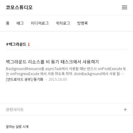
코모스튜디오
홈
태그
미디어로그
위치로그
방명록
백그라운드
1
백그라운드 리소스를 비 동기 태스크에서 사용하기
BackgroundResource를 asyncTask에서 사용할 때는 반드시 onPostExecute 또
는 onProgressExcute 에서 사용 하도록 하자. doInBackground에서 사용 할 경
우에는 시스템이 스레드를 돌면서 BackgroundResource를 해결 하러 다니는데...
[안드로이드 공부]/동기화
2015.10.05
따로 스레드를 돌려서 사용하면 죽는다. 시스템이 하는 일은 스레드에서 하지 말자.
아빠가 하는일은 아빠가 하도록 하자.
관련사이트
말하는 알람 시계