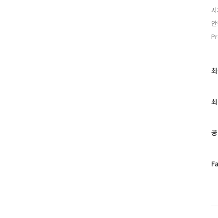
시
안
Pr
최
최
근
글
과
최
인
기
글
공
페
F
이
스
북
트
위