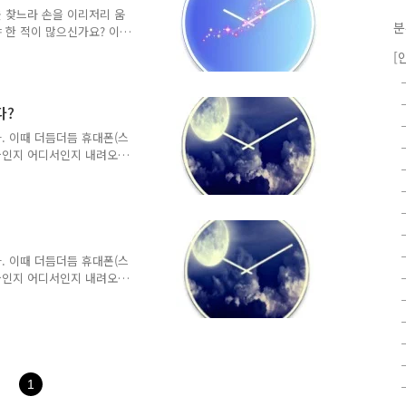
면 눈 부신 상태에서 또 다
을 찾느라 손을 이리저리 움
분
 확인 시켜..
 한 적이 많으신가요? 이
 오지 않을 때 잠깐만 시
[
났는데 시간만 확인 하고 싶은
. 확인 하면 잠 다 깰 것 같
플을 만나보세요. 주무시던
다?
태로 다시 보내드립니다. 또
신 상태에서 또 다시 잠이
. 이때 더듬더듬 휴대폰(스
켜드리고 수..
천국인지 어디서인지 내려오는
확인하고 나면 잠이 확 깨버
 그래서 코모가 특별히 제작
분들을 위해 '숙면 시계(현
보기만 해도 금방 아시겠죠?
알 수 있습니다. 보통 카메
 스치듯이 지나가면 시간을
. 이때 더듬더듬 휴대폰(스
 한가지 재미있고 실용적인
천국인지 어디서인지 내려오는
확인하고 나면 잠이 확 깨버
 그래서 코모가 특별히 제작
분들을 위해 '현재 시간을
 금방 아시겠죠? 체크박스에
니다. 보통 카메라 근처에
지나가면 시간을 말해 줍니
1
재미있고 실용적인 부분입니