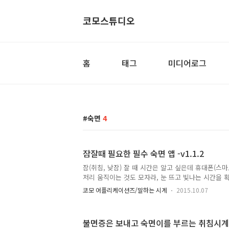
코모스튜디오
홈
태그
미디어로그
숙면
4
잠잘때 필요한 필수 숙면 앱 -v1.1.2
잠(취침, 낮잠) 잘 때 시간은 알고 싶은데 휴대폰(스
저리 움직이는 것도 모자라, 눈 뜨고 빛나는 시간을 
요? 이렇게 시간을 확인 했다면 이미 잠은 깨버린거죠.
코모 어플리케이션즈/말하는 시계
2015.10.07
만 시간 확인 하면 잘 잘것 같은데....' 자다가 잠깐
고 싶은데....' '알람이 울릴 때가 되었는데 지금은 몇시
깰 것 같고...' 이런적이 많으신가요? 그렇다면 숙면
불면증은 보내고 숙면이를 부르는 취침시계 1
무시던 잠 그대로 반 수면 상태에서 확인 하고 깊은 