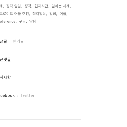
계,
정각 알림,
정각,
현재시간,
말하는 시계,
드로이드 어플 추천,
정각알림,
알람,
어플,
eference,
구글,
알림,
근글
인기글
근댓글
지사항
acebook
Twitter