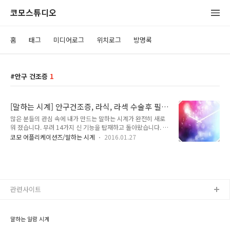
코모스튜디오
홈
태그
미디어로그
위치로그
방명록
안구 건조증
1
[말하는 시계] 안구건조증, 라식, 라섹 수술후 필
수 무료앱! -손으로 스치거나, 뒤집거나, 전원키
많은 분들의 관심 속에 내가 만드는 말하는 시계가 완전히 새로
두번 클릭만 하면 현재 시간을 말합니다.
워 졌습니다. 무려 14가지 신 기능을 탑재하고 돌아왔습니다. 뿐
만 아니라 완전히 무료 입니다. 언제 어디에서나 손 쉽게 시간을
코모 어플리케이션즈/말하는 시계
2016.01.27
확인 해보세요! 나의 생활이 편하고 즐거워 질 것입니다 ^^ **
정말 사용법이 쉽습니다. (유치원생 부터 200세까지 누구나)**
안구건조증 및 눈이 침침 하신 분에게도 정말 좋습니다! (라식,
라섹 및 기타 수술 후 시간 확인 시, 새벽에, 아침에 눈 뜰 필요 없
이 시간 확인 할 수 있어요.) 0. 시간 알림 문구를 내 마음대로 만
들 수 있습니다. 1. 단말기를 뒤집거나 손바닥으로 카메라 부분
관련사이트
(근접센서)을 가리면 현재 시간을 말로 해줍니다. 2. 전원 키(파
워 키)를 두 번 연속으로 클릭하면 현재 시간을 말 해줍니..
말하는 알람 시계