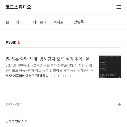
코모스튜디오
홈
태그
미디어로그
위치로그
방명록
SSID
1
[말하는 알람 시계] 방해금지 모드 설정 추가 -알
람, 정각알림, 미리(반복)알림
v.5.1.5 버전에서 새로운 기능을 추가 하였습니다. 1. 항상 방해
금지모드 작동 - 예외 장소 등록 2. 원하는 시간 동안 방해금지
모드 작동 - 시작시간 / 종료 시간 - 원하는 시간 동안 방해금지
코모 어플리케이션즈/정각알림
2019.11.13
모드 작동할 장소 등록 --> 해당 장소가 아니면 방해금지모드 아
님. 방해금지 모드 아이콘 및 메뉴에서 방해금지 모드, 하단에서
방해금지모드를 누르면 아래 설정 화면으로 이동합니다. 항상 방
해금지를 켜면 항상 알람, 정각알림, 미리 알림이 울리지 않습니
다. - 항상 언제 어디에서나 방해금지모드 예외 장소를 등록하면
해당 장소에서만 방해금지가 해제되어 각각 설정된 시간동안 울
관련사이트
립니다. - 집에서만 방해금지 모드 해제, 나머지는 모두 방해금지
모드 1. 원하는 시간 동안만 방해금지 사용 - 3시 부터 4시 3..
말하는 알람 시계