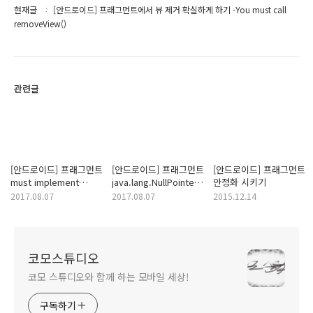
현재글
[안드로이드] 프래그먼트에서 뷰 제거 확실하게 하기 -You must call
removeView()
관련글
[안드로이드] 프래그먼트
[안드로이드] 프래그먼트
[안드로이드] 프래그먼트
must implement
java.lang.NullPointerException:
안정화 시키기
OnFragmentInteractionListener
Attempt to invoke
2017.08.07
2017.08.07
2015.12.14
virtual method 'void
android.support.v7.app.ActionBar.setDisplay
on a null object
reference
코모스튜디오
코모 스튜디오와 함께 하는 모바일 세상!
구독하기