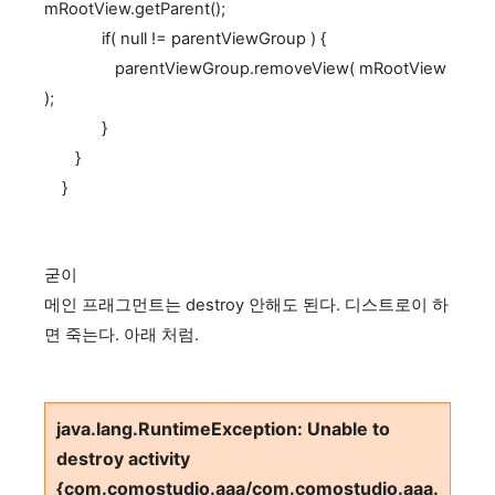
mRootView.getParent();
if( null != parentViewGroup ) {
parentViewGroup.removeView( mRootView
);
}
}
}
굳이
메인 프래그먼트는 destroy 안해도 된다. 디스트로이 하
면 죽는다. 아래 처럼.
java.lang.RuntimeException: Unable to
destroy activity
{com.comostudio.aaa/com.comostudio.aaa.