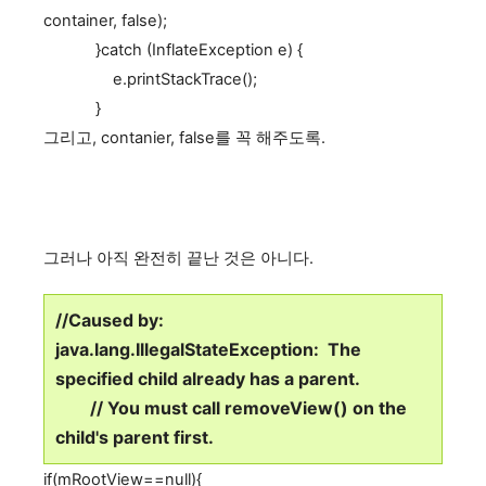
container, false);
}catch (InflateException e) {
e.printStackTrace();
}
그리고, contanier, false를 꼭 해주도록.
그러나 아직 완전히 끝난 것은 아니다.
//Caused by:
java.lang.IllegalStateException: The
specified child already has a parent.
// You must call removeView() on the
child's parent first.
if(mRootView==null){