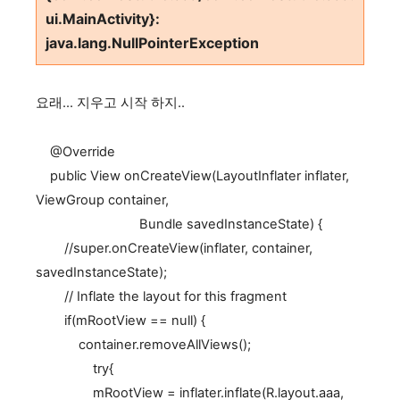
ui.MainActivity}:
java.lang.NullPointerException
요래... 지우고 시작 하지..
@Override
public View onCreateView(LayoutInflater inflater,
ViewGroup container,
Bundle savedInstanceState) {
//super.onCreateView(inflater, container,
savedInstanceState);
// Inflate the layout for this fragment
if(mRootView == null) {
container.removeAllViews();
try{
mRootView = inflater.inflate(R.layout.aaa,