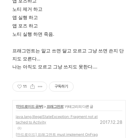
앱 포즈하고
노티 제거 하고
앱 실행 하고
앱 포즈 하고
노티 실행 하면 죽음.
프래그먼트는 알고 쓰면 달고 모르고 그냥 쓰면 쓴지 단
지도 모른다...
나는 아직도 모르고 그냥 쓰지도 못한다....
11
구독하기
'
[안드로이드 공부]
>
프래그먼트
' 카테고리의 다른 글
java.lang.IllegalStateException: Fragment not at
2017.12.28
tached to Activity
(1)
[안드로이드] 프래그먼트 must implement OnFrag