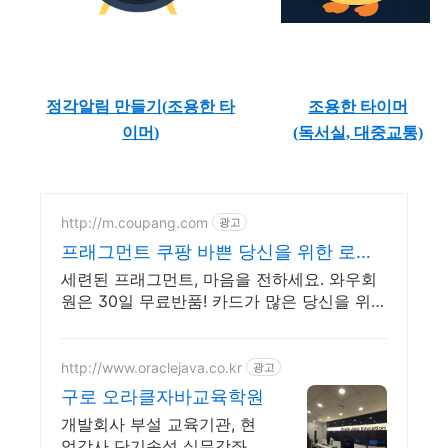
정각알림 만들기(
조용한 타
조용한 타이머
이머
)
(독서실, 대중교통)
http://m.coupang.com
광고
프래그먼트 쿠팡 바쁜 당신을 위한 로켓
배송
세련된 프래그먼트, 마음을 전하세요. 와우회
원은 30일 무료반품! 카드가 많은 당신을 위
해, 지갑 대용량 수납으로 여유롭게!
http://www.oraclejava.co.kr
광고
구로 오라클자바교육학원
개발회사 부설 교육기관, 현
업강사 단기속성 실무강좌,