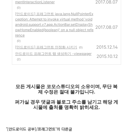
2017.08.07
mentInteractionListener
(0)
[안드로이드] 프래그먼트 java.lang.NullPointerEx
ception: Attempt to invoke virtual method 'void
android.support.v7.app.ActionBar.setDisplaySh
2017.08.07
owHomeEnabled(boolean)' on a null object refe
rence
(0)
2015.12.14
[안드로이드] 프래그먼트 안정화 시키기
(0)
안드로이드 프래그먼트 탭 생성하기 -viewpager
2015.10.12
(2)
모든 게시물은 코모스튜디오의 소유이며, 무단 복
제 수정은 절대 불가입니다.
퍼가실 경우 댓글과 블로그 주소를 남기고 해당 게
시물에 출처를 명확히 밝히세요.
'[안드로이드 공부]/프래그먼트'의 다른글