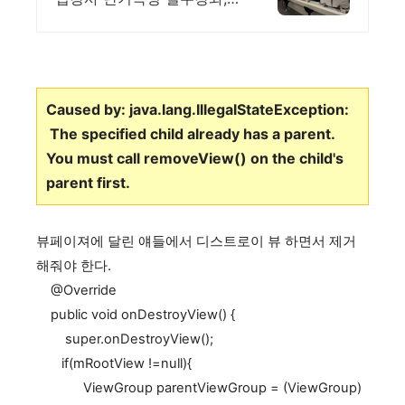
재직자환급, 구직자 무료취업
Caused by: java.lang.IllegalStateException:
The specified child already has a parent.
You must call removeView() on the child's
parent first.
뷰페이져에 달린 얘들에서 디스트로이 뷰 하면서 제거
해줘야 한다.
@Override
public void onDestroyView() {
super.onDestroyView();
if(mRootView !=null){
ViewGroup parentViewGroup = (ViewGroup)