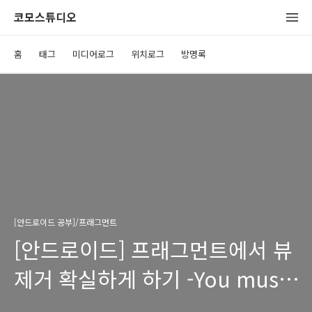
코모스튜디오
홈
태그
미디어로그
위치로그
방명록
[안드로이드 공부]/프래그먼트
[안드로이드] 프래그먼트에서 뷰
제거 확실하게 하기 -You must
call removeView()