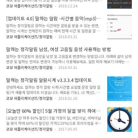
음성으로 브리핑 합니다. 정각알림, 알람 후에 체크된 문장을 자
설정 버튼 또는 하단의 고급 설정을 누르시면 됩니다.) 1. 파란
동으로 브리핑 할 수도 있습니다. 구글 플레이에서 무료로 다운
코모 어플리케이션즈/정각알림
2018.12.24
점선 사각형- 기본 문장 설정 창을 띄웁니다. 2. 빨간 점선 사각
로드 받기 https://play.google.com/store/apps/details?
형- 사용하는 시간을 변경 할 수 있는 창을 띄웁니다. 3. 노란 점
id=com.comostudio.hourlyremind..
[업데이트 4.0] 말하는 알람 -시간별 음악(mp3),
선 사각형- 시간별로 다른 문장 / 음악을 설정 할 수 있는 창을 띄
음악 끝까지 듣기, 독립 알람기능(반복, 특정일,
말하는 정각알림은 원하는 시간에만 알림을 받을 수 있는 반면,
웁니다. 4. 녹색 점선 사각형- 정각 분(0 ~ 59분)을 바꿀 수 있는
매년, 공휴일, 대체공휴일), 계산으로 알람 해제등
말하는 시계는 언제든지 원하는 때에 현재 시간 및 일정을 알 수
창을 띄웁니다. 5. 보라색 점선 사각형- 간격(1 ~ 50분)을 설정
다양한 기능 추가
있습니다. 단말기 위를 손바닥으로 스치거나,뒤집거나, 전원키를
할수 있는 창을 띄웁니다. 아래는 코모의 새로운 앱이에요
코모 어플리케이션즈/정각알림
2018.03.31
두 번 클릭하면 언제든지 설정된 시간에 설정된 문구를 읽어 드
(19/07/01출시) 일상 카운터 - 기록, 계수기, 일기구글플레이에
립니다. 요일별로 다른 시간! 요일별 시간별로 다른 문구! 깜박깜
서 무료 다운로드https://play.go..
말하는 정각알림 남성, 여성 고음질 음성 사용하는 방법
박하는 일정, 계속 듣고 싶은 문구, 암기 하고 싶은 문장/단어/성
말하는 정각알림의 음성을 남성 및 고음질로 변경하는 방법입니다. 아래와 같이 남여
경/불경, 시계를 보지 않고 시간을 알고 싶을 때, 자전거, 운전중,
변경 및 말하는 언어도 변경이 가능하니 이용해보세요. 설정 따라 해보기 아래는 삼
수면중, 운동중... 기존 말하는 알람과 함께 사용하시면 효과가
성 단말기 기준입니다. (단말기 및 제조사 마다 설정의 이름이 다를 수 있으며, 적용
두배가 됩니다!! 구글플레이에서 무료 다운 받기 . [English
코모 어플리케이션즈/정각알림
2018.03.31
이 안되는 경우도 있습니다.) 1. 앱의 정각알림 탭에서 말하기 설정을 선택합니다. 리
Version] Hourly Talking Clock can only be notified at set
스트를 쭈욱 내리거나 우측의 메뉴를 눌러서 바로 이동 할 수 있습니다. 2. 삼성 및
times, Talking..
말하는 정각알림 알람시계 v3.3.3.4 업데이트
LG등의 TTS엔진 우측의 톱니바퀴를 선택하세요. 3. 음성데이터 설치를 선택하세요.
안녕하세요. 말하는 정각 알람 시계(시간별 요일별 문장 일정 알
4. 한국어 우측의 다운로드 버튼을 눌러 주세요. 5. 설치를 눌러서 진행합니다. 완료
림)가 새롭게 업데이트 되었습니다. 새로운 기능1. UI 개선2. 알
되면 뒤로가기 버튼을 눌러주세요. 6. 이곳으로 돌아 오면 다시 뒤로 가기 버튼을 눌
람 분리3. 정각알림 시 전체 화면 알림 기능4. 첫벨 기능 추가(딩
러 줍니다. 7. 두 번째 삼성 TTS..
코모 어플리케이션즈/정각알림
2018.01.16
동, 태엽감기, 딩..)5. 벨 볼륨 미세 조정 기능6. 탁상시계, 잠금화
면 기능 추가6.1 충전시 자동시작, 오늘의 문장,7. 배터리 부족
[오늘만 60% 할인!] 5월 가정의 달을 맞이 하여
및 완료 알림7.1 충전기 삽입, 분리 알림8. 화면만 켜기 옵션 추
'말하는 정각 알림' 프리미엄을 60% 더 할인 합니
[오늘만 단 하루 60% 할인!] 5월 가정의 달, 어린이날, 어버이날
가(진동 또는 무음모드일 경우)9. 빅 프리미엄, 그레이트 프리미
다. 서두르세요!
을 맞이 하여 60% 더 할인된 가격(120%)으로 프리미엄을 구매
엄 아이템 추가10. 이외 다양한 기능 추가 및 안정화10.1 기타
하실 수 있는 반짝 타임 세일 이벤트를 시작 합니다. 정말 사용하
안정화 및 기능은 다음 버전에서 계속 됩니다. 무료 정각 알림 다
코모 어플리케이션즈/정각알림
2017.05.05
기 쉽습니다. 내 마음대로 말하는 맞춤형 알람! (음성만으로, 아
운 받기(구글 플레이) 좀 더 자세한 사용 방법은 아래 동영상을