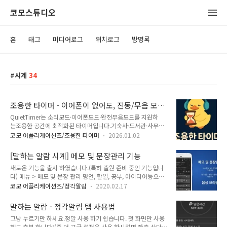
코모스튜디오
홈
태그
미디어로그
위치로그
방명록
시계
34
조용한 타이머 - 이어폰이 없어도, 진동/무음 모드
가 아니어도! 절대적으로 조용한 멀티 타이머!
QuietTimer는 소리모드·이어폰모드·완전무음모드를 지원하
(광고X 구독X 결제X 완전무료O)
는조용한 공간에 최적화된 타이머입니다.기숙사·도서관·사무
실·카페처럼 소리를 낼 수 없는 환경에서도안심하고 사용할 수
코모 어플리케이션즈/조용한 타이머
2026.01.02
있도록 설계됐어요.이어폰 모드만 켜면이어폰이 없어도 단말기
가 진동/무음/방해금지 모드가 아니어도! 완벽하게 조용하게 울
[말하는 알람 시계] 메모 및 문장관리 기능
려요!타이머를 사용할 때마다 감정·메모·세션 기록이 자동으로
새로운 기능을 출시 하였습니다.(특허 출원 준비 중인 기능입니
남아시간이 지날수록 나만의 루틴과 생활 패턴이 자연스럽게 보
다) 메뉴 > 메모 및 문장 관리 명언, 할일, 공부, 아이디어등으로
입니다. 광고 없음!구독 없음!결제 없음!완전 무
원하는 그룹을 만들고 문장 및 메모를 작성 해보세요. 정각알림,
료!https://play.google.com/store/apps/details?
코모 어플리케이션즈/정각알림
2020.02.17
알람 시에 자동으로 보여주거나, 자동으로 음성 브리핑 할 수도
id=com.comostudio.quiettimer QuietTimer – 조용한 타이
있습니다. 정각알림에서 관리 하던 시간별 문장도 한번에 가져
머 - Google Play 앱이어폰·완전 무음 모드로 조용하게 쓰고,
말하는 알람 - 정각알림 탭 사용법
올 수 있습니다. 문장을 바로 카카오톡으로 공유 할 수 있습니다.
감정·메모·..
그냥 누르기만 하세요.정말 사용 하기 쉽습니다. 첫 화면만 사용
사람 모양 아이콘을 누르면 언제든지 그룹 별로, 체크된 문장을
해도 충분 합니다!(좀 더 고급 설정을 사용 하시려면 좌측 상단의