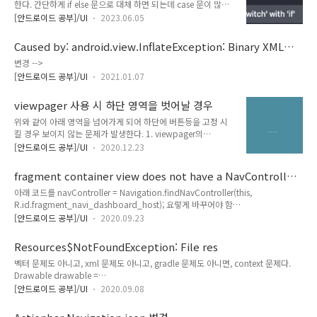
using them in switch case statements
한다. 간단하게 if else 문으로 대체 하면 되는데 case 문이 많을
경우 난감하고 귀찮다. 이럴 때는 간단히 Refactoring 을 하면
[안드로이드 공부]/UI
2023.06.05
된다. switch 에 커서를 올리고 Option(Windows Alt) + enter
를 치고 Replace switch with if 를 선택하면 한 방에 해결 된
Caused by: android.view.InflateException: Binary XML
다.
file line #17 in android:layout/number_picker_material:
변경 -->
Error inflating class
[안드로이드 공부]/UI
2021.01.07
android.widget.NumberPicker$CustomEditText
viewpager 사용 시 하단 영역을 벗어날 경우
위와 같이 아래 영역을 넘어가게 되어 하단에 버튼등을 고정 시
킬 경우 보이지 않는 문제가 발생한다. 1. viewpager의
marginBottom="?actionBarSzie" 로 하게 될 경우 버튼은
[안드로이드 공부]/UI
2020.12.23
보이지만 스크롤 할 경우 같이 올라가며 하단 빈 영역이 보이게
된다. 2. Tab과 CollapsingToolbarLayout 를 사용 할 경우 다
fragment container view does not have a NavController
른 레이아웃으로 감싸주면 스크롤 범위가 영역과 맞아져저 해결
set
아래 코드를 navController = Navigation.findNavController(this,
은 되지만, 탭의 구성이 찌그러지게 된다. 즉,
R.id.fragment_navi_dashboard_host); 요렇게 바꾸어야 함
CoordinatorLayout 아래 다른 레이아웃으로 감싸면 안됨. 3.
NavHostFragment navHostFragment = (NavHostFragment)
원인은
[안드로이드 공부]/UI
2020.09.23
getSupportFragmentManager()
app:layout_behavior="@string/appbar_scrolling_view
.findFragmentById(R.id.fragment_navi_dashboard_host); NavController
_behavior" 뷰 페이저의 스크롤링을 적용했기 때문에 하단으
Resources$NotFoundException: File res
navController = navHostFragment.getNavController();
로 더 길게 스크롤..
벡터 문제도 아니고, xml 문제도 아니고, gradle 문제도 아니면, context 문제다.
Drawable drawable =
ContextCompat.getDrawable(getApplicationConetxt(),
[안드로이드 공부]/UI
2020.09.08
R.drawable.ic_arrow_back_white_24dp); 아래와 같이 this 로 바꿔야 한다.
Drawable drawable = ContextCompat.getDrawable(this,