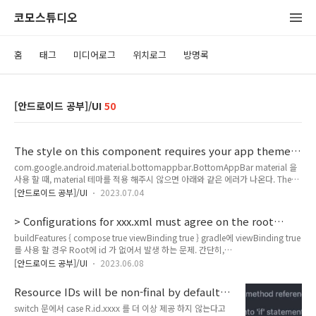
코모스튜디오
홈
태그
미디어로그
위치로그
방명록
[안드로이드 공부]/UI
50
The style on this component requires your app theme
to be Theme.MaterialComponents (or a descendant)
com.google.android.material.bottomappbar.BottomAppBar material 을
사용 할 때, material 테마를 적용 해주시 않으면 아래와 같은 에러가 나온다. The
style on this component requires your app theme to be
[안드로이드 공부]/UI
2023.07.04
Theme.MaterialComponents (or a descendant) layout.xml 과 style.xml에 아
래와 같이 수정 해준다. 1. layout android:theme="@style/MaterialTheme" 2.
> Configurations for xxx.xml must agree on the root
style
element's ID. Missing ID: - layout-xlarge - layout-
buildFeatures { compose true viewBinding true } gradle에 viewBinding true
sw600dp @+id/_layout: - layout-xhdpi - layout-mdpi -
를 사용 할 경우 Root에 id 가 없어서 발생 하는 문제. 간단히,
layout-hdpi
android:id="@+id/xxx" android:id="@+id/xxx" 를 넣어 주면 해결 된다.
[안드로이드 공부]/UI
2023.06.08
Resource IDs will be non-final by default
in Android Gradle Plugin version 8.0, avoid
switch 문에서 case R.id.xxxx 를 더 이상 제공 하지 않는다고