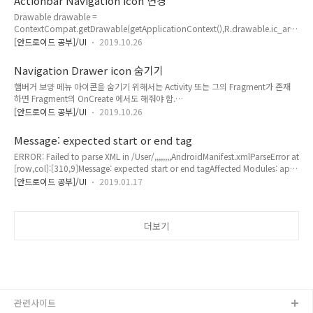
Actionbar Navigation icon 변경
R.drawable.ic_arrow_back_white_24dp);
Drawable drawable =
ContextCompat.getDrawable(getApplicationContext(),R.drawable.ic_arro
w_back_white_24dp); Overflow 아이콘 변경
[안드로이드 공부]/UI
2019.10.26
toolbar.setOverflowIcon(drawable); 햄버거 모양 아이콘 변경
actionBar.setDisplayHomeAsUpEnabled(true);
Navigation Drawer icon 숨기기
actionBar.setDisplayShowHomeEnabled(true); Drawable drawable =
햄버거 보양 메뉴 아이콘을 숨기기 위해서는 Activity 또는 그의 Fragment가 존재
ContextCompat.getDrawable(mContext,R.drawable.ic_arrow_back_whit
하면 Fragment의 OnCreate 에서도 해줘야 함.
e_24dp); actionBar.setHomeAsUpIndicator(drawable); 액티비티..
setDisplayHomeAsUpEnabled(false);
[안드로이드 공부]/UI
2019.10.26
Message: expected start or end tag
ERROR: Failed to parse XML in /User/,,,,,,,,AndroidManifest.xmlParseError at
[row,col]:[310,9]Message: expected start or end tagAffected Modules: app
xml 경로가 길어서 끝까지 보지 못하는 경우가 있다.이 에러는 AndroidManifest
[안드로이드 공부]/UI
2019.01.17
310 라인을 보시오. 주석이 혼자 놀고 있을 수 있으니. build.gradle 문제가 아니오.
더보기
관련사이트