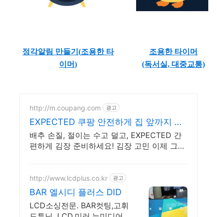
정각알림 만들기(
조용한 타
조용한 타이머
이머
)
(독서실, 대중교통)
http://m.coupang.com
광고
EXPECTED 쿠팡 안전하게 집 앞까지 배
송
배추 손질, 절이는 수고 덜고, EXPECTED 간
편하게 김장 준비하세요! 김장 고민 이제 그만!
간편한 절임배추, 여유로운 김장철을 보내세
요.
http://www.lcdplus.co.kr
광고
BAR 엘시디 플러스 DID
LCD소싱전문. BAR컷팅,고휘
도튜닝. LCD,미러,뉴미디어