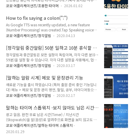
로만 소리가 나와요!타이머를 사용할 때마다 감정·메모·세션
실·카페처럼 소리를 낼 수 없는 환경에서도안심하고 사용할 수
기록이 자동으로 남아시간이 지날수록 나만의 루틴과 생활 패턴
코모 어플리케이션즈/조용한 타이머
2026.01.02
있도록 설계됐어요.이어폰 모드만 켜면이어폰이 없어도 단말기
이 자연스럽게 보입니다. 광고 없음결제 없음구독 없음
가 진동/무음/방해금지 모드가 아니어도! 완벽하게 조용하게 울
https://play.google.com/store/apps/details?
How to fix saying a colon(":")
려요!타이머를 사용할 때마다 감정·메모·세션 기록이 자동으로
id=com.comostudio.q..
As Google TTS was recently updated, a new feature
남아시간이 지날수록 나만의 루틴과 생활 패턴이 자연스럽게 보
(Number Processing) was created.Tap Speaking voice
입니다. 광고 없음!구독 없음!결제 없음!완전 무
(engine, male / ...) from the top left menu of the app,
료!https://play.google.com/store/apps/details?
코모 어플리케이션즈/정각알림
2020.04.13
then tap the Settings icon on the right side of the
id=com.comostudio.quiettimer QuietTimer – 조용한 타이
Preferred engine. Then turn off the Number Processing
머 - Google Play 앱이어폰·완전 무음 모드로 조용하게 쓰고,
[정각알림 중간알람] 50분 일하고 10분 휴식할 때
switch. Then the app won't say ': colon' anymore. Please
감정·메모·..
유용한 알림
정각알림과 중간알림은 모든 설정이 독립이며, 각각 다른 분(0 ~
check below 2 pictures.
59분)을 설정 할 수 있습니다. 각각 다른 설정을 사용해서, 업무,
https://play.google.com/store/apps/developer?
공부 등 일상생활에서 편리하고 유용하게 사용해 보세요. 무료
id=Comost..
코모 어플리케이션즈/정각알림
2020.03.17
다운로드(구글 플레이)
https://play.google.com/store/apps/details?
[말하는 알람 시계] 메모 및 문장관리 기능
id=com.comostudio.hourlyreminders 정각알림 중간알람 -
새로운 기능을 출시 하였습니다.(특허 출원 준비 중인 기능입니
50분 10분 - Google Play 앱 정말 사용하기 쉽습니다. 앱 전원
다) 메뉴 > 메모 및 문장 관리 명언, 할일, 공부, 아이디어등으로
(우측 상단 정각 알림 사용하기 체크)을 켜기만 하면 매일 오전 8
원하는 그룹을 만들고 문장 및 메모를 작성 해보세요. 정각알림,
시부터 오후 10시까지 매시간 정각(정시)에 시간을 문장과 함께
코모 어플리케이션즈/정각알림
2020.02.17
알람 시에 자동으로 보여주거나, 자동으로 음성 브리핑 할 수도
음성으로 알려 드립니다! (아무 설정을 하지 않아도 말 해드리니
있습니다. 정각알림에서 관리 하던 시간별 문장도 한번에 가져
걱정 마세요! 전혀 어렵지 않아요!) ■ 자유로운 2개의 정각 ..
말하는 타이머 스톱워치 -보지 않아도 남은 시간
올 수 있습니다. 문장을 바로 카카오톡으로 공유 할 수 있습니다.
을 알려줍니다.
광고 없음. 완전 무료 남은 시간(Timer) / 지난시간
사람 모양 아이콘을 누르면 언제든지 그룹 별로, 체크된 문장을
(Stopwatch)을 말(음성)로 알려주므로 화면을 보지 않고도 시
음성으로 브리핑 합니다. 정각알림, 알람 후에 체크된 문장을 자
간의 흐름을 알 수 있습니다. - 말하는(음성) 타이머, 스톱워치 무
동으로 브리핑 할 수도 있습니다. 구글 플레이에서 무료로 다운
코모 어플리케이션즈/말하는 타이머 스톱워치
료 다운로드 https://play.google.com/store/apps/details?
로드 받기 https://play.google.com/store/apps/details?
2020.01.29