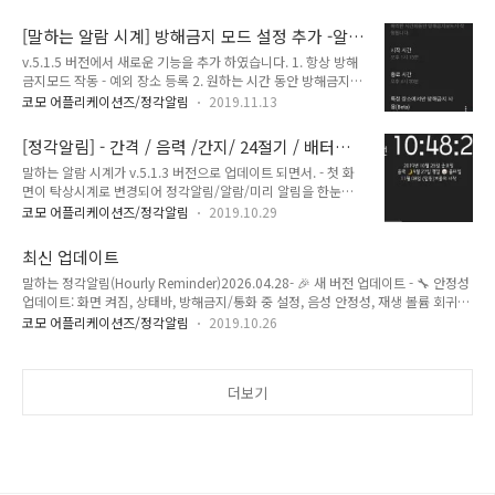
id=com.comostudio.speakingtimer 말하는 타이머 스톱워
id=com.comostudio.hourlyremind..
치 - Google Play 앱 남은 시간(Timer) / 지난시간
[말하는 알람 시계] 방해금지 모드 설정 추가 -알
(Stopwatch)을 말(음성)로 알려주므로 화면을 보지 않고도 시
람, 정각알림, 미리(반복)알림
간의 흐름을 알 수 있습니다. 타이머 작동 중 화면이 꺼지지 않아
v.5.1.5 버전에서 새로운 기능을 추가 하였습니다. 1. 항상 방해
눈으로도 확인이 가능합니다. 타이머 종료 후 삐삐음 후 자동해
금지모드 작동 - 예외 장소 등록 2. 원하는 시간 동안 방해금지
제 시간을 설정할 수 있습니다.(5초 ~ 60초) 단순한 삐삐음 대신
모드 작동 - 시작시간 / 종료 시간 - 원하는 시간 동안 방해금지
코모 어플리케이션즈/정각알림
2019.11.13
본인의 폰에 있는 음악..
모드 작동할 장소 등록 --> 해당 장소가 아니면 방해금지모드 아
님. 방해금지 모드 아이콘 및 메뉴에서 방해금지 모드, 하단에서
[정각알림] - 간격 / 음력 /간지/ 24절기 / 배터리
방해금지모드를 누르면 아래 설정 화면으로 이동합니다. 항상 방
알림 / 미리 알림
말하는 알람 시계가 v.5.1.3 버전으로 업데이트 되면서. - 첫 화
해금지를 켜면 항상 알람, 정각알림, 미리 알림이 울리지 않습니
면이 탁상시계로 변경되어 정각알림/알람/미리 알림을 한눈에
다. - 항상 언제 어디에서나 방해금지모드 예외 장소를 등록하면
볼 수 있습니다. - 정각알림의 설정에서 음력 / 간지 / 절기 / 절
해당 장소에서만 방해금지가 해제되어 각각 설정된 시간동안 울
코모 어플리케이션즈/정각알림
2019.10.29
기 설명 말하기를 선택하면 정각알림 시 양력/음력 날짜도 말하
립니다. - 집에서만 방해금지 모드 해제, 나머지는 모두 방해금지
고, 다가오는 24절기와 간단한 설명도 말해줍니다. 탁상시계 및
모드 1. 원하는 시간 동안만 방해금지 사용 - 3시 부터 4시 3..
최신 업데이트
잠금화면에서는 언제나 음력/절기를 확인 할 수 있습니다. (음력
말하는 정각알림(Hourly Reminder)2026.04.28- 🎉 새 버전 업데이트 - 🔧 안정성
/ 간지는 기본 말하기 문장 설정에서) 언제나 정확한 시간에 확
업데이트: 화면 켜짐, 상태바, 방해금지/통화 중 설정, 음성 안정성, 재생 볼륨 회귀를
실하게 알려주는 말하는 알람 시계를 무료로 다운로드 해보세
복원했습니다. - ✨ 최신 머티리얼 디자인으로 전면 리뉴얼 - 🕐 시간대별 문장 추가:
요! https://play.google.com/store/apps/details?
코모 어플리케이션즈/정각알림
2019.10.26
오전/오후/저녁 - 📋 50개 설정 항목을 대분류와 세부 설정으로 정리 - 📺 풀스크린
id=com.comostudio.hourlyreminder 말하는 알람 시계 - 정
알림 화면 현대화 디자인 - ⚡ 하단 퀵바를 상단 칩으로 이동 - 🔇 미리듣기와 실제 알
각 간격 음력 절기 배터리 알림 (시간/..
람 소리 일치 및 볼륨 안정화 - 🔔 알림 안정성 강화: 절전 모드에서도 정확히 - 🗣️ 말
더보기
하기(TTS) 기능 안정화 - 🎵 내장 음악 및 벨소리 선택 안정화 - 🛒 광고 제거 일회 구
매 기능 추가 - 📢 전면광고 축..