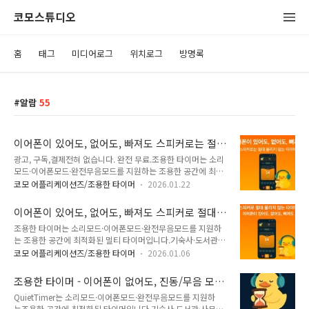
코모스튜디오
홈
태그
미디어로그
위치로그
방명록
알람
55
이어폰이 있어도, 없어도, 빠져도 스피커로는 절
대 울리지 않는 타이머
광고, 구독,결제전혀 없습니다. 완전 무료.조용한 타이머는 소리
모드·이어폰모드·완전무음모드를 지원하는 조용한 공간에 최
적화된 멀티 타이머입니다.이어폰이 있어도, 없어도, 빠져도스피
코모 어플리케이션즈/조용한 타이머
2026.01.22
커로 절대 울리지 않는 타이머.기숙사·도서관(5분/10분 쪽잠
알람)·사무실·스터디 카페(공부, 독서)·독서실·커피숍·대중교
이어폰이 있어도, 없어도, 빠져도 스피커로 절대
통(지하철/버스)처럼 소리를 낼 수 없는 환경에서도 안심하고 사
울리지 않는 조용한 타이머 - 지하철, 도서관, 쪽
조용한 타이머는 소리모드·이어폰모드·완전무음모드를 지원하
용할 수 있도록 설계됐어요.개별 타이머 실행 중에도이어폰 모드
잠, 음성
는 조용한 공간에 최적화된 멀티 타이머입니다.기숙사·도서관
로 퀵 전환을 하면이어폰이 없으면 절대 소리 없이 화면 / 진동 /
(5분/10분 쪽잠 알람)·사무실·스터디 카페(공부, 독서)·커피숍·
플래시로만 알려요!이어폰이 연결 되어있으면 이어폰으로만 소
코모 어플리케이션즈/조용한 타이머
2026.01.06
대중교통(지하철/버스)처럼 소리를 낼 수 없는 환경에서도 안심
리가 나와요!완벽한 나만의 집중 타이머!타이머를 사용할 때마
하고 사용할 수 있도록 설계됐어요.개별 타이머 실행 중에도이어
다 감정·메모·세션 기록이 자동으로 남아시간이 지날수록 나만
조용한 타이머 - 이어폰이 없어도, 진동/무음 모드
폰 모드로 퀵 전환을 하면 이어폰이 없으면 절대 소리 없이 화면
의 루틴과 생활 패턴이 자연스럽게 보입니다...
가 아니어도! 절대적으로 조용한 멀티 타이머!
QuietTimer는 소리모드·이어폰모드·완전무음모드를 지원하
/ 진동 / 플래시로만 알려요!이어폰이 연결 되어있으면 이어폰으
(광고X 구독X 결제X 완전무료O)
는조용한 공간에 최적화된 타이머입니다.기숙사·도서관·사무