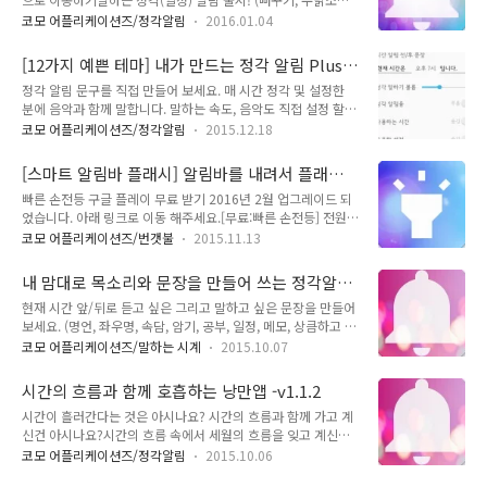
까지 누구나) 0. 시간 알림 문구를 내 마음대로 만들 수 있습니
요일별, 시간별 문장, 간격 알림, 반복 알림등 다양한 알람 기능
다. 1. 단말기를 뒤집거나 손바닥으로 카메라 부분(근접센서)을
코모 어플리케이션즈/정각알림
2016.01.04
추가) 내가 직접 만든 문구를 매 시간 정각에 (음성으로) 들을 수
가리면 현재 시간을 말로 해줍니다. 2. 전원 키(파워 키)를 두 번
있는 정각알림이 완전히 새로운 모습으로 다시 태어났습니다. 유
연속으로 클릭하면 현재 시간을 말 해줍니다. 3. 홈화면 위젯 ..
[12가지 예쁜 테마] 내가 만드는 정각 알림 Plus
료였던 기능은 무료로 전환 되었으며 신규 기능이 대폭 추가 되
시즌2
정각 알림 문구를 직접 만들어 보세요. 매 시간 정각 및 설정한
었습니다. 구글플레이로 무료 받으러 가기 처음 보시는 분들도
분에 음악과 함께 말합니다. 말하는 속도, 음악도 직접 설정 할수
그림만 보시면 금방 사용법을 아실 수 있도록 정말 쉽고 간단하
있습니다. 내가 만드는 정각알림이 여러분들의 많은 관심과 격려
게 만들었습니다. 매시 설정하신 분에 정말 정확하게 울립니
코모 어플리케이션즈/정각알림
2015.12.18
로 시즌1에 이어 완전히 바뀐 UI와 기능으로 시즌2로 다시 돌아
다.2.0.0 버전의 가장 큰 변화 1. UI/UX 업그레이드 (완전히 새
왔습니다.구글플레이에서 무료 다운 받기 내가 직접 만든 문구를
로운 디자인과 경험)2. 분 설정 추가(0~59분)3. 속도조절 추..
[스마트 알림바 플래시] 알림바를 내려서 플래시
매 시간 정각 및 설정한 분에 (음성과 음악(벨)으로) 들을 수 있습
를 바로 실행할 수 있는 손전등 앱
빠른 손전등 구글 플레이 무료 받기 2016년 2월 업그레이드 되
니다. **** 정말 정확합니다. 절대 정시를 놓치지 않습니다.
었습니다. 아래 링크로 이동 해주세요.[무료:빠른 손전등] 전원
****** 정말 쉽습니다. 유치원생부터 200세까지 누구나 한 번
키, 알림바, 위젯, 잠금화면으로 번개처럼 빠른 손전등 세계 최초
에 사용 할 수 있어요 ****** 하루에 배터리와 CPU를 24초만
코모 어플리케이션즈/번갯불
2015.11.13
기능!! 언제 어디에서나 플래시가 필요 할 때 알림바(상태바, 노
사용합니다. ****** 12 가지 예쁜 테마 **** 시간(시/분) 앞/뒤
티바)를 내리면 플래시를 바로 실행 할 수 있습니다. 잠금화면에
로 듣고 싶은 그리고 말하고 싶은 문장을 만들어 보..
내 맘대로 목소리와 문장을 만들어 쓰는 정각알림
서도, 게임 중에도, 동영상 시청 중에도, 웹 서핑중에도 플래시를
앱 -스마트폰 v1.1.3
현재 시간 앞/뒤로 듣고 싶은 그리고 말하고 싶은 문장을 만들어
켜는데 1초도 걸리지 않습니다! 카메라 권한만 필요합니다.그 어
보세요. (명언, 좌우명, 속담, 암기, 공부, 일정, 메모, 상큼하고 활
떤 사용자 정보 권한도 요구 하지 않습니다구글 플레이: 스마트
기찬 문구등으로 만들수 있습니다.) 매 시간 정각이 되면 시간과
위젯 손전등 (번갯불 플래시) 무료 구글 플레이: 스마트 위젯 손
코모 어플리케이션즈/말하는 시계
2015.10.07
함께 읽어 드립니다. 오늘 1.1.3 버전으로 업데이트 되었습니다.
전등 (번갯불 플래시) 무료 Function 2기본적인 플래시 기능은
(새로운 기능은요 ?) 1. 남여 성우 변경 가능, 읽어주는 속도 변
모두 갖추고 있습니다. SOS 기능, 깜빡임 조절 기능....또한,..
시간의 흐름과 함께 호흡하는 낭만앱 -v1.1.2
경, 언어 변경(영어 공부하세요), 말하기 엔진 변경 가능 (단, 제
시간이 흘러간다는 것은 아시나요? 시간의 흐름과 함께 가고 계
조사 및 단말기에 따라 다름.) (취향대로 변경하세요. 당신만의
신건 아시나요?시간의 흐름 속에서 세월의 흐름을 잊고 계신건
읽어주는 비서가 됩니다.) 2. 미리듣기 UI 변경(플레이/포즈) 3.
아시나요? 이제 당신의 시간을 되찾아 와보세요. 시간을 세상에
현재 시간 말하기에서 '오후12시.' '. '을 점으로 읽어주는 현상 제
코모 어플리케이션즈/정각알림
2015.10.06
맡겨두지 마시고, 이젠 항상 곁에 두세요. 소중한 나의 인생의 흐
거(일부 삼성 단말기) 그럼 기본 기능을 한 번 살펴 볼까요?****