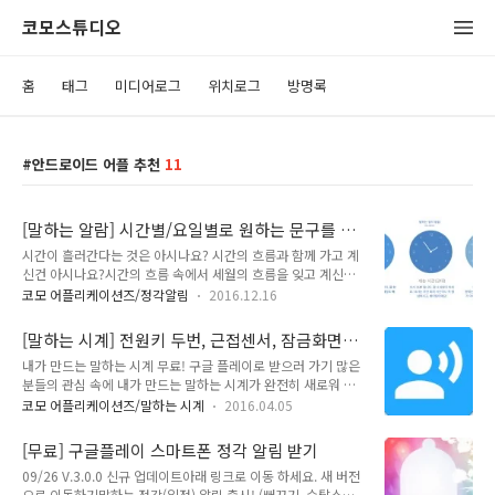
코모스튜디오
홈
태그
미디어로그
위치로그
방명록
안드로이드 어플 추천
11
[말하는 알람] 시간별/요일별로 원하는 문구를 정
확하게 말해 드립니다. 물, 정각, 약, 일정, 명언,
시간이 흘러간다는 것은 아시나요? 시간의 흐름과 함께 가고 계
스트레칭, 간격, 반복 알림 -
신건 아시나요?시간의 흐름 속에서 세월의 흐름을 잊고 계신건
아시나요? 이제 당신의 시간을 되찾아 와보세요. 시간을 세상에
코모 어플리케이션즈/정각알림
2016.12.16
맡겨두지 마시고, 이젠 항상 곁에 두세요. 소중한 나의 인생의 흐
름을 느껴보세요.시간과 함께 호흡하며 살아 보세요.가을 하늘
[말하는 시계] 전원키 두번, 근접센서, 잠금화면
높아지는 낭만과 함께...구글플레이에서 무료로 다운로드 받기
위젯으로 언제 어디에서나 원하는 문장과 함께 시
내가 만드는 말하는 시계 무료! 구글 플레이로 받으러 가기 많은
정말 사용하기 쉽습니다. 앱 전원을 켜기만 하면 매일 오전 8시
간을 말한다. (수면 중, 운전 중, 라이딩 중, 근무
분들의 관심 속에 내가 만드는 말하는 시계가 완전히 새로워 졌
부터 오후 10시까지 정각에 알림음과 함께 시간을 음성으로 알
중, 설거지 중, 산책 중, 시각장애인)
습니다. 무려 14가지 신 기능을 탑재하고 돌아왔습니다. 뿐만 아
려드립니다!(아무 설정을 하지 않아도 말 해드리니 걱정 마세요!
코모 어플리케이션즈/말하는 시계
2016.04.05
니라 완전히 무료 입니다. 언제 어디에서나 손 쉽게 시간을 확인
전혀 어렵지 않아요!) 우측의 동그란 플레이 버튼을 누르면 언제
해보세요! 나의 생활이 편하고 즐거워 질 것입니다 ^^ 2.0.4버
든지 미리 들어 볼 수 있습니다! 내가 직접 만든 문구를 매 시간
[무료] 구글플레이 스마트폰 정각 알림 받기
전에서는 전면 광고를 제거 하고 마시멜로우(6.0)버전에 최적화
정각에 (알람: 음성, 벨..
09/26 V.3.0.0 신규 업데이트아래 링크로 이동 하세요. 새 버전
되었습니다. ** 정말 사용법이 쉽습니다. (유치원생 부터 200세
으로 이동하기말하는 정각(일정) 알림 출시! (뻐꾸기, 수탉소리,