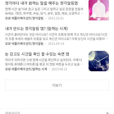
름을 느껴보세요.시간과 함께 호흡하며 살아 보세요.가을 하늘
정말 정확합니다. 절대 정시를..
정각마다 내가 원하는 말을 해주는 정각알림앱
높아지는 낭만과 함께... 현재 시간 앞/뒤로 듣고 싶은 그리고 말
현재 시간 앞/뒤로 듣고 싶은 그리고 말하고 싶은 문장을 만들어
하고 싶은 문장을 만들어 보세요. (명언, 좌우명, 속담, 암기, 공
보세요. (명언, 좌우명, 속담, 암기, 공부, 일정, 메모, 상큼하고 활
부, 일정, 메모, 상큼하고 활기찬 문구등으로 만들수 있습니다.)
기찬 문구등으로 만들수 있습니다.) 그러면, 매 시간 정각이 되면
매 시간 정각이 되면 시간과 함께 읽어 드립니다. 오늘 1.1.2 버
코모 어플리케이션즈/정각알림
2015.10.01
시간과 함께 읽어 드립니다. 앱 받으러 구글플레이로 가기내가
전으로 업데이트 되었습니다. (새로운 기능은요 ?) 1. 남여 성우
만드는 정각 알림(말하는 시계) 그럼 기능을 한 번 살펴 볼까요?
변경 가능, 읽어주는 속도 변경, 언어 변경(영어 공부하세요),
내가 만드는 정각알림 앱? (말하는 시계)
**** 정말 정확합니다. 절대 정시를 놓치지 않습니다.
말..
시간이 흘러간다는 것은 아시나요? 시간의 흐름과 함께 가고 계신건 아시나요?시간
********* 정말 쉽습니다. 유치원생부터 200세까지 누구나 한
의 흐름 속에서 세월의 흐름을 잊고 계신건 아시나요? 이제 당신의 시간을 되찾아 와
번에 사용 할 수 있어요 ***** 0. 핵심 기능이죠? 현재 시간 앞
보세요. 시간을 세상에 맡겨두지 마시고, 이젠 항상 곁에 두세요. 소중한 나의 인생의
뒤로 원하는 문구를 입력 할 수 있습니다. 아래처럼 입력 하면
코모 어플리케이션즈/정각알림
2015.09.14
흐름을 느껴보세요.시간과 함께 호흡하며 살아 보세요.가을 하늘 높아지는 낭만과 함
'현재 시간은 오전 9시 입니다.'로 9시 정각에 말해줍니다. '몇시
께...구글플레이에서 무료로 다운로드 받기 정말 사용하기 쉽습니다. 앱 전원을 켜기
일까? 오후 3시 에요', '몇시라고? 오후 6시에요'..
눈 감고도 시간을 확인 할 수있는 숙면 앱
만 하면 매일 오전 8시부터 오후 10시까지 정각에 알림음과 함께 시간을 음성으로
자다가 뒤척이면 으레 현재 시간을 확인하고 싶어진다. 이때 더
알려드립니다!(아무 설정을 하지 않아도 말 해드리니 걱정 마세요! 전혀 어렵지 않아
듬더듬 휴대폰(스마트폰)을 찾은 뒤 전원 버튼을 누르고 눈을 뜨
요!) 우측의 동그란 플레이 버튼을 누르면 언제든지 미리 들어 볼 수 있습니다! 내가
면 천국인지 어디서인지 내려오는 눈 부신 빛이 나를 맞이하고,
직접 만든 문구를 매 시간 정각에 (알람: 음성, 벨..
코모 어플리케이션즈/말하는 시계
2015.08.21
멍한 상태에서 시간을 확인하고 나면 잠이 확 깨버린 날들이 많
으실 겁니다. 현재시간을 말해줘(몇시?) 그래서 코모가 특별히
제작한 앱을 소개해드립니다.잠 잘때 특히 빛에 취약하신 분들을
더보기
위해 '현재 시간을 말해줘(몇시?)'라는 앱을 출시했습니다. 보기
만 해도 금방 아시겠죠? 체크박스에 체크만 해두면 언제나 손 안
대고 시간을 알 수 있습니다. 보통 카메라 근처에 근접센서가 있
는데요, 이 부분을 공중에서 스치듯이 지나가면 시간을 말해 줍
니다. 또는 폰을 뒤집어도 말을 해줍니다. 또 한가지 재미있고 실
용적인 부분입니다. 위 ..
관련사이트