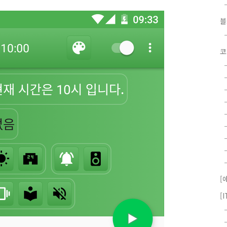
코
[
[