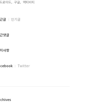
드로이드,
구글,
액티비티,
근글
인기글
근댓글
지사항
acebook
Twitter
rchives