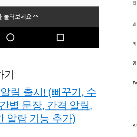
안
최
최
근
글
과
최
인
기
글
공
하기
페
F
이
알림 출시! (뻐꾸기, 수
스
북
간별 문장, 간격 알림,
트
위
 알람 기능 추가)
터
플
A
러