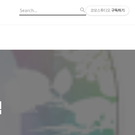
코모스튜디오
구독하기
림