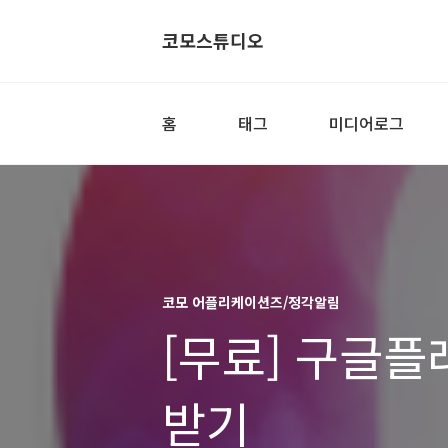
코모스튜디오
홈
태그
미디어로그
코모 어플리케이션즈/정각알림
[무료] 구글플
받기