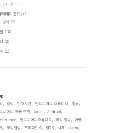
인터넷
(3)
엔터테이먼트]
(2)
영화
(2)
식물
(18)
기타
(2)
식이
(1)
ag
각,
알림,
현재시간,
안드로이드 스튜디오,
알람,
드로이드 어플 추천,
kotlin,
Android,
eference,
안드로이드스튜디오,
정각 알림,
어플,
계,
정각알림,
프리퍼런스,
말하는 시계,
alarm,