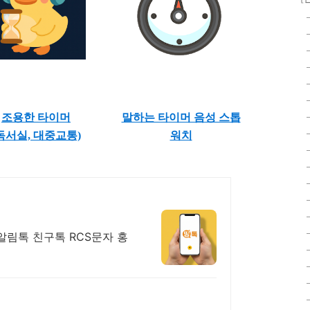
조용한 타이머
말하는 타이머 음성 스톱
독서실, 대중교통)
워치
림톡 친구톡 RCS문자 홍