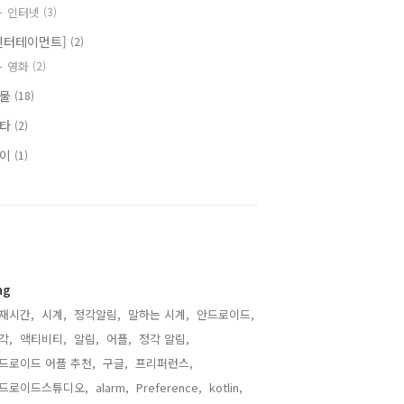
인터넷
(3)
엔터테이먼트]
(2)
영화
(2)
식물
(18)
기타
(2)
식이
(1)
ag
재시간,
시계,
정각알림,
말하는 시계,
안드로이드,
각,
액티비티,
알림,
어플,
정각 알림,
드로이드 어플 추천,
구글,
프리퍼런스,
드로이드스튜디오,
alarm,
Preference,
kotlin,