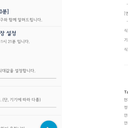
[
T
현
정
안
안