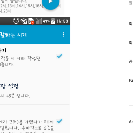
알
최
최
근
글
과
최
인
기
글
공
페
F
이
스
북
트
위
터
플
A
러