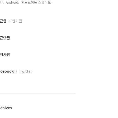
람,
Android,
안드로이드 스튜디오,
근글
인기글
근댓글
지사항
acebook
Twitter
rchives