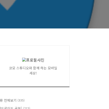
코모 스튜디오와 함께 하는 모바일
세상!
류 전체보기
(335)
안드로이드 공부]
(215)