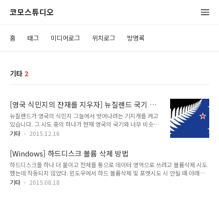
코모스튜디오
홈
태그
미디어로그
위치로그
방명록
기타
2
[영국 식민지의 잔재를 지우자] 뉴질랜드 국기 최
종 후보작 선정 완료
뉴질랜드가 영국의 식민지 그늘에서 벗어나려는 기지개를 켜고
있습니다. 그 시도 중의 하나가 현재 영국의 국기와 너무 비슷한
뉴질랜드의 국기를 교체하는 것입니다. 위 국기가 현재의 뉴질랜
기타
2015.12.16
드 국기인데요 옆에 별이 붙은 것만 다르고 영국 국기와 너무 똑
같습니다. 뿐만 아니라 호주 국기와는 정말 판박이죠. 영국 국기
[Windows] 하드디스크 볼륨 삭제 방법
호주 국기 아래는 최종 후보를 5개까지 추린뒤 12월 15일 결정
하드디스크를 하나 더 붙이고 전체를 통으로 데이터 영역으로 쓰려고 볼륨삭제 시도
된 최종 후보 입니다. 뉴질랜드의 이미지가 확실하게 살아 나면
했는데 작동되지 않았다. 윈도우에서 하드 볼륨삭제 및 포맷시도 시 안될 때 아래를
서 영국과 호주를 잊어 버리게 하는 상징적인 국기가 될 것 같습
참고하자. 1. 디스크관리자 - 마우스 오른쪽메뉴 - 볼륨삭제 - 포맷 (빈 하드이거나 시
니다. 하지만 내년 3월 국민 투표를 통해서 채택 될지 안 될지 여
기타
2015.08.18
스템 영역 없으면 디스크관리자에서 실행가능하다) 2. 메뉴에서 볼륨삭제 활성화 안
부를 결정 하는 마지막 관문이 남아 있다고 합니다. 현재는 기존
될 때 시스템 영역(페이징파일)이면 삭제 안된다.-기존에 OS 설치된 하드를 붙인 경
의 국기를 그대로 사용하자는 의견이 60%로 더 많다고 하는데
우 등 1)제어판-고급-가상메모리-페이징파일 크기 -(시스템에서 관리->없음) 으로
뉴질랜드의 미래는 어떻..
변경 2)재부팅 후 포맷 또는 볼륨삭제 하면 된다