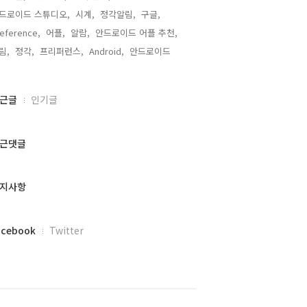
드로이드 스튜디오,
시계,
정각알림,
구글,
eference,
어플,
알람,
안드로이드 어플 추천,
림,
정각,
프리퍼런스,
Android,
안드로이드,
근글
인기글
근댓글
지사항
acebook
Twitter