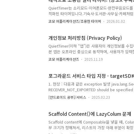
패턴이 자연스럽게 보입니다. 광고 없음결제 없음구독
https://play.google.com/store/apps/details?i
QuietTimer는 소리모드·이어폰모드·완전무음모드
적화된 타이머입니다.기숙사·도서관·사무실·카페처럼 
서도안심하고 사용할 수 있도록 설계됐어요.이어폰 
코모 어플리케이션즈/조용한 타이머
2026.01.02
단말기가 진동/무음/방해금지 모드가 아니어도! 완벽
머를 사용할 때마다 감정·메모·세션 기록이 자동으로
의 루틴과 생활 패턴이 자연스럽게 보입니다. 광고 없
개인정보 처리방침 (Privacy Policy)
전 무료!https://play.google.com/store/apps/det
QuietTimer(이하 “앱”)은 사용자의 개인정보를
id=com.comostudio.quiettimer QuietTimer –
본 앱은 오프라인 중심으로 동작하며, 사용자가 입력한
앱이어폰·완전 무음 모드로 조용하게 쓰고, 감정·메모·
집하는 개인정보 본 앱은 다음과 같은 정보를 수집하거
코모 어플리케이션즈
2025.11.19
개인 식별 정보위치 정보(GPS)앱 외부로 전송되는 
에서 기록되는 모든 정보(타이머 기록, 감정 기록, 메
는 제3자가 접근할 수 없습니다. 2. 분석(Analytics
포그라운드 서비스 타입 지정 - targetSDK
용 통계(사용 패..
1. 현상 : 다음과 같은 exception 발생 java.lang.SecurityException: One o
RECEIVER_NOT_EXPORTED should be specified when a receiver isn't being registered exclusivel
for system broadcasts 2. 원인Android 1
[안드로이드 공부]/서비스
2025.02.23
필수로 요구되며,누락 시 SecurityException
Scaffold Content()에 LazyColum 문제
Scaffold content에 Composable을 넣을 때, 
부 크기가 정해져서, 리스트의 가장 아래 부분이 확
될 경우 스크롤이 아래까지 자동으로 되지 않는 문제가 발생