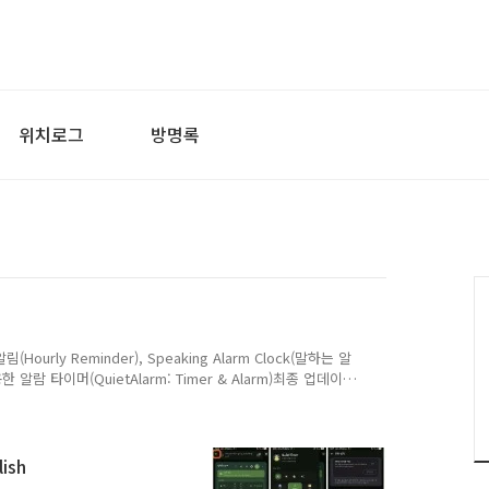
위치로그
방명록
Hourly Reminder), Speaking Alarm Clock(말하는 알
 조용한 알람 타이머(QuietAlarm: Timer & Alarm)최종 업데이
전: 26030201 (versionCode 335) 이상 개발사: 코모스튜디
사")는 이용자의 개인정보를 소중히 여기며, 「개인정보 보호
률」, EU GDPR, 캘리포니아 CCPA 등 관련 법령을 준수
ish