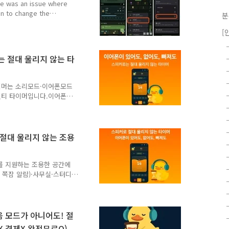
re was an issue where
an to change the
분
(It will be updated
[
app language by tapping
he location of General
y, but you can find ..
는 절대 울리지 않는 타
타이머는 소리모드·이어폰모드
멀티 타이머입니다.이어폰이
이머.기숙사·도서관(5분/10
실·커피숍·대중교통(지하철/
사용할 수 있도록 설계됐어
 하면이어폰이 없으면 절대
 절대 울리지 않는 조용
이 연결 되어있으면 이어폰으
머를 사용할 때마다 감정·메
 루틴과 생활 패턴이 자연
를 지원하는 조용한 공간에
 쪽잠 알람)·사무실·스터디
소리를 낼 수 없는 환경에서
머 실행 중에도이어폰 모드
면 / 진동 / 플래시로만 알
 나와요!타이머를 사용할 때
음 모드가 아니어도! 절
날수록 나만의 루틴과 생활
X 결제X 완전무료O)