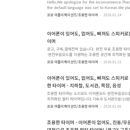
Hello,We apologize for the inconvenience.The
the default language was set to Korean.We pl
default language to English in the next update. 
코모 어플리케이션즈/조용한 타이머
2026.01.24
within a week.) For now, you can change the 
the menu at the top left of the timer screen.T
Settings(공통 설정) in the drawer may vary slightl
이어폰이 있어도, 없어도, 빠져도 스피커로
이머
광고, 구독,결제전혀 없습니다. 완전 무료.조용한 
·완전무음모드를 지원하는 조용한 공간에 최적화된 
있어도, 없어도, 빠져도스피커로 절대 울리지 않는 타
코모 어플리케이션즈/조용한 타이머
2026.01.22
분 쪽잠 알람)·사무실·스터디 카페(공부, 독서)·독서
버스)처럼 소리를 낼 수 없는 환경에서도 안심하고 
요.개별 타이머 실행 중에도이어폰 모드로 퀵 전환을
이어폰이 있어도, 없어도, 빠져도 스피커로
소리 없이 화면 / 진동 / 플래시로만 알려요!이어폰
한 타이머 - 지하철, 도서관, 쪽잠, 음성
로만 소리가 나와요!완벽한 나만의 집중 타이머!타이
모·세션 기록이 자동으로 남아시간이 지날수록 나만의
조용한 타이머는 소리모드·이어폰모드·완전무음모드
스럽게 보입니다...
최적화된 멀티 타이머입니다.기숙사·도서관(5분/10분
카페(공부, 독서)·커피숍·대중교통(지하철/버스)처럼 
코모 어플리케이션즈/조용한 타이머
2026.01.06
도 안심하고 사용할 수 있도록 설계됐어요.개별 타이
로 퀵 전환을 하면 이어폰이 없으면 절대 소리 없이 화
려요!이어폰이 연결 되어있으면 이어폰으로만 소리가
조용한 타이머 - 이어폰이 없어도, 진동/무
마다 감정·메모·세션 기록이 자동으로 남아시간이 지
대적으로 조용한 멀티 타이머! (광고X 구독