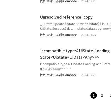
[안드로이드 공부]/Compose
2024.06.28
fillMaxSize()적용 해서 전체 크기 사용 가능 하도록 
(rememberScollState() 적용 해도 안됨.) 다른 
우 java.lang.IllegalStateException: Size(1248 x
Unresolved reference: copy
ge. Each dimension must be betwe
a..
_uiState.update { state -> when (state) { is UiState.Success -> {
UiState.Success( data = state.data.copy( newlyAddedId =
event.addedId ) ) } else -> state }}이 코드에서 발생하는 오류
[안드로이드 공부]/Compose
2024.05.27
는 UiState.Success의 data 필드가 UiData 
고 하고 있습니다. UiData는 인터페이스이므로 copy
수는 코틀린의 data 클래스..
Incompatible types: UiState.Loading
State<UiState<UiData<Any>>>
Incompatible types: UiState.Loading and S
uiState: State>> =
viewModel.uiState.collectAsStateWithLifecycle()w
[안드로이드 공부]/Compose
2024.05.26
UiState.Loading -> { 원인과 해결 Incompatible ty
and State>> 오류는 uiState 변수의 타입이 Stat
UiState.Loading이기 때문에 발생합니다. 1. uiSta
으로 변경합니다.val uiState: State>> =
1
2
viewModel.uiState.collectAsStateWithLifecycle(