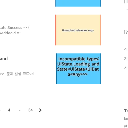
[
한다.
방법을 사용 할 경
 2147483647) is out of ran
en 0 and 16777215.
[
타입이지만, copy 함수를 호출하려
 함수가 없습니다. copy 함
 and
tate>> 문제 발생 코드val
hen (uiState) { is
pes: UiState.Loading
e>>가 아니라
te 변수의 타입을 State>>
3
4
···
34
T
) 2. w..
ko
현