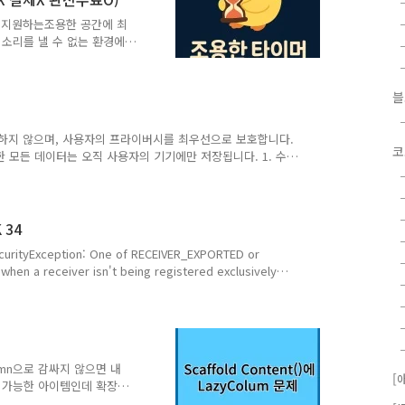
 없음
d=com.comostudio.q..
를 지원하는조용한 공간에 최
소리를 낼 수 없는 환경에
모드만 켜면이어폰이 없어도
하게 조용하게 울려요!타이
 남아시간이 지날수록 나만
음!구독 없음!결제 없음!완
ails?
 수집하지 않으며, 사용자의 프라이버시를 최우선으로 보호합니다.
 조용한 타이머 - Google Play
코
 모든 데이터는 오직 사용자의 기기에만 저장됩니다. 1. 수
..
나 저장하지 않습니다. 이름, 이메일 주소, 전화번호 등의
어떠한 개인 데이터도 없음서버에 저장되는 데이터 없음 앱 내
모 등)는 사용자 기기 내부 저장소에만 저장되며, 개발자 또
) QuietTimer는 더 나은 사용자 경험을 제공하기 위해 익명 사
 34
f RECEIVER_EXPORTED or
y
4 (API 레벨 34) 이상을 타겟팅하는 앱에서는 이 권한과 타입 지정이
이 발생하여 앱이 크래시됩니다. 이 타입은 실제로 미디어를 재생하
는 경우에만 사용해야 하며, 다른 용도로 사용하는 경우 앱이 거부될 수 있습니다. 3. 해결 - 수정 코드권한 선언 ..
Column으로 감싸지 않으면 내
[
장 가능한 아이템인데 확장이
. 1. Column 적용2.