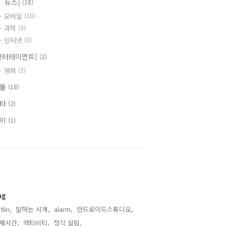
IT 뉴스]
(18)
모바일
(10)
과학
(5)
인터넷
(3)
엔터테이먼트]
(2)
영화
(2)
식물
(18)
기타
(2)
식이
(1)
ag
tlin,
말하는 시계,
alarm,
안드로이드스튜디오,
재시간,
액티비티,
정각 알림,