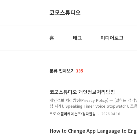
코모스튜디오
홈
태그
미디어로그
분류 전체보기
335
코모스튜디오 개인정보처리방침
개인정보 처리방침(Privacy Policy) — (말하는 정각알림(
람 시계), Speaking Timer Voice Stopwatch),
트: 2026년 4월 16일 시행일: 2026년 3월 02일 앱 버
코모 어플리케이션즈/정각알림
2026.04.16
오 (ComoStudio)1. 개요코모스튜디오(이하 "회
법」, 「정보통신망 이용촉진 및 정보보호 등에 관한 법
합니다.본 처리방침은 매시간 말하는 알람시계..
How to Change App Language to Engl