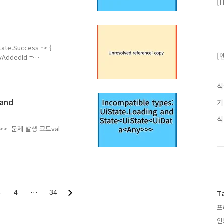
[
한다.
방법을 사용 할 경
 2147483647) is out of ran
en 0 and 16777215.
[
타입이지만, copy 함수를 호출하려
 함수가 없습니다. copy 함
 and
tate>> 문제 발생 코드val
hen (uiState) { is
pes: UiState.Loading
e>>가 아니라
te 변수의 타입을 State>>
3
4
···
34
T
) 2. w..
프
안