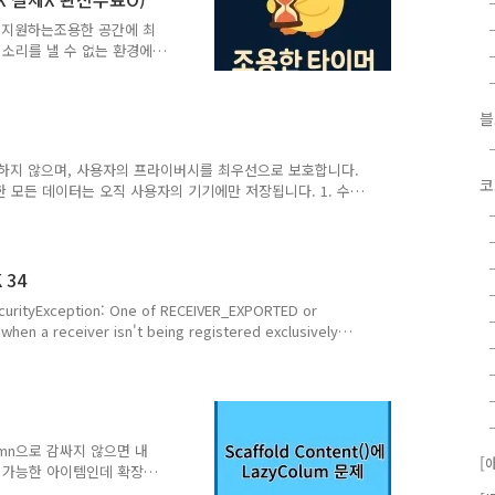
 없음
d=com.comostudio.q..
를 지원하는조용한 공간에 최
소리를 낼 수 없는 환경에
모드만 켜면이어폰이 없어도
하게 조용하게 울려요!타이
 남아시간이 지날수록 나만
음!구독 없음!결제 없음!완
ails?
 수집하지 않으며, 사용자의 프라이버시를 최우선으로 보호합니다.
 조용한 타이머 - Google Play
코
 모든 데이터는 오직 사용자의 기기에만 저장됩니다. 1. 수
..
나 저장하지 않습니다. 이름, 이메일 주소, 전화번호 등의
어떠한 개인 데이터도 없음서버에 저장되는 데이터 없음 앱 내
모 등)는 사용자 기기 내부 저장소에만 저장되며, 개발자 또
) QuietTimer는 더 나은 사용자 경험을 제공하기 위해 익명 사
 34
f RECEIVER_EXPORTED or
y
4 (API 레벨 34) 이상을 타겟팅하는 앱에서는 이 권한과 타입 지정이
이 발생하여 앱이 크래시됩니다. 이 타입은 실제로 미디어를 재생하
는 경우에만 사용해야 하며, 다른 용도로 사용하는 경우 앱이 거부될 수 있습니다. 3. 해결 - 수정 코드권한 선언 ..
Column으로 감싸지 않으면 내
[
장 가능한 아이템인데 확장이
. 1. Column 적용2.