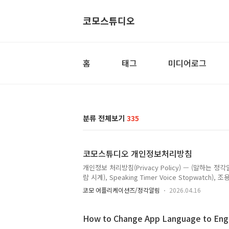
코모스튜디오
홈
태그
미디어로그
분류 전체보기
335
코모스튜디오 개인정보처리방침
개인정보 처리방침(Privacy Policy) — (말하는 정각알림(
람 시계), Speaking Timer Voice Stopwatch),
트: 2026년 4월 16일 시행일: 2026년 3월 02일 앱 버
코모 어플리케이션즈/정각알림
2026.04.16
오 (ComoStudio)1. 개요코모스튜디오(이하 "회
법」, 「정보통신망 이용촉진 및 정보보호 등에 관한 법
합니다.본 처리방침은 매시간 말하는 알람시계..
How to Change App Language to Engl