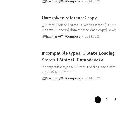
[안드로이드 공부]/Compose
2024.06.28
fillMaxSize()적용 해서 전체 크기 사용 가능 하도록 
(rememberScollState() 적용 해도 안됨.) 다른 
우 java.lang.IllegalStateException: Size(1248 x
Unresolved reference: copy
ge. Each dimension must be betwe
a..
_uiState.update { state -> when (state) { is UiState.Success -> {
UiState.Success( data = state.data.copy( newlyAddedId =
event.addedId ) ) } else -> state }}이 코드에서 발생하는 오류
[안드로이드 공부]/Compose
2024.05.27
는 UiState.Success의 data 필드가 UiData 
고 하고 있습니다. UiData는 인터페이스이므로 copy
수는 코틀린의 data 클래스..
Incompatible types: UiState.Loading
State<UiState<UiData<Any>>>
Incompatible types: UiState.Loading and S
uiState: State>> =
viewModel.uiState.collectAsStateWithLifecycle()w
[안드로이드 공부]/Compose
2024.05.26
UiState.Loading -> { 원인과 해결 Incompatible ty
and State>> 오류는 uiState 변수의 타입이 Stat
UiState.Loading이기 때문에 발생합니다. 1. uiSta
으로 변경합니다.val uiState: State>> =
1
2
viewModel.uiState.collectAsStateWithLifecycle(