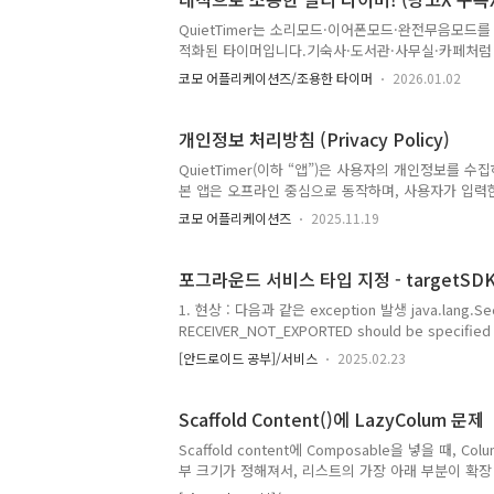
패턴이 자연스럽게 보입니다. 광고 없음결제 없음구독
https://play.google.com/store/apps/details?i
QuietTimer는 소리모드·이어폰모드·완전무음모드
적화된 타이머입니다.기숙사·도서관·사무실·카페처럼 
서도안심하고 사용할 수 있도록 설계됐어요.이어폰 
코모 어플리케이션즈/조용한 타이머
2026.01.02
단말기가 진동/무음/방해금지 모드가 아니어도! 완벽
머를 사용할 때마다 감정·메모·세션 기록이 자동으로
의 루틴과 생활 패턴이 자연스럽게 보입니다. 광고 없
개인정보 처리방침 (Privacy Policy)
전 무료!https://play.google.com/store/apps/det
QuietTimer(이하 “앱”)은 사용자의 개인정보를
id=com.comostudio.quiettimer QuietTimer –
본 앱은 오프라인 중심으로 동작하며, 사용자가 입력한
앱이어폰·완전 무음 모드로 조용하게 쓰고, 감정·메모·
집하는 개인정보 본 앱은 다음과 같은 정보를 수집하거
코모 어플리케이션즈
2025.11.19
개인 식별 정보위치 정보(GPS)앱 외부로 전송되는 
에서 기록되는 모든 정보(타이머 기록, 감정 기록, 메
는 제3자가 접근할 수 없습니다. 2. 분석(Analytics
포그라운드 서비스 타입 지정 - targetSDK
용 통계(사용 패..
1. 현상 : 다음과 같은 exception 발생 java.lang.SecurityException: One o
RECEIVER_NOT_EXPORTED should be specified when a receiver isn't being registered exclusivel
for system broadcasts 2. 원인Android 1
[안드로이드 공부]/서비스
2025.02.23
필수로 요구되며,누락 시 SecurityException
Scaffold Content()에 LazyColum 문제
Scaffold content에 Composable을 넣을 때, 
부 크기가 정해져서, 리스트의 가장 아래 부분이 확
될 경우 스크롤이 아래까지 자동으로 되지 않는 문제가 발생