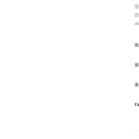
정
안
al
최
최
근
글
과
최
인
기
글
공
페
F
이
스
북
트
위