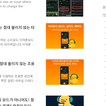
re was an issue where
an to change the
분
(It will be updated
[
app language by tapping
he location of General
y, but you can find ..
는 절대 울리지 않는 타
타이머는 소리모드·이어폰모드
멀티 타이머입니다.이어폰이
이머.기숙사·도서관(5분/10
실·커피숍·대중교통(지하철/
사용할 수 있도록 설계됐어
 하면이어폰이 없으면 절대
 절대 울리지 않는 조용
이 연결 되어있으면 이어폰으
머를 사용할 때마다 감정·메
 루틴과 생활 패턴이 자연
를 지원하는 조용한 공간에
 쪽잠 알람)·사무실·스터디
소리를 낼 수 없는 환경에서
머 실행 중에도이어폰 모드
면 / 진동 / 플래시로만 알
 나와요!타이머를 사용할 때
음 모드가 아니어도! 절
날수록 나만의 루틴과 생활
X 결제X 완전무료O)