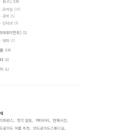
IT 뉴스]
(18)
모바일
(10)
과학
(5)
인터넷
(3)
엔터테이먼트]
(2)
영화
(2)
식물
(18)
기타
(2)
식이
(1)
ag
리퍼런스,
정각 알림,
액티비티,
현재시간,
드로이드 어플 추천,
안드로이드스튜디오,