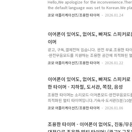
Hello,We apologize for the inconvenience.The
the default language was set to Korean.We pl
default language to English in the next update. 
코모 어플리케이션즈/조용한 타이머
2026.01.24
within a week.) For now, you can change the 
the menu at the top left of the timer screen.T
Settings(공통 설정) in the drawer may vary slightl
이어폰이 있어도, 없어도, 빠져도 스피커로
이머
광고, 구독,결제전혀 없습니다. 완전 무료.조용한 
·완전무음모드를 지원하는 조용한 공간에 최적화된 
있어도, 없어도, 빠져도스피커로 절대 울리지 않는 타
코모 어플리케이션즈/조용한 타이머
2026.01.22
분 쪽잠 알람)·사무실·스터디 카페(공부, 독서)·독서
버스)처럼 소리를 낼 수 없는 환경에서도 안심하고 
요.개별 타이머 실행 중에도이어폰 모드로 퀵 전환을
이어폰이 있어도, 없어도, 빠져도 스피커로
소리 없이 화면 / 진동 / 플래시로만 알려요!이어폰
한 타이머 - 지하철, 도서관, 쪽잠, 음성
로만 소리가 나와요!완벽한 나만의 집중 타이머!타이
모·세션 기록이 자동으로 남아시간이 지날수록 나만의
조용한 타이머는 소리모드·이어폰모드·완전무음모드
스럽게 보입니다...
최적화된 멀티 타이머입니다.기숙사·도서관(5분/10분
카페(공부, 독서)·커피숍·대중교통(지하철/버스)처럼 
코모 어플리케이션즈/조용한 타이머
2026.01.06
도 안심하고 사용할 수 있도록 설계됐어요.개별 타이
로 퀵 전환을 하면 이어폰이 없으면 절대 소리 없이 화
려요!이어폰이 연결 되어있으면 이어폰으로만 소리가
조용한 타이머 - 이어폰이 없어도, 진동/무
마다 감정·메모·세션 기록이 자동으로 남아시간이 지
대적으로 조용한 멀티 타이머! (광고X 구독