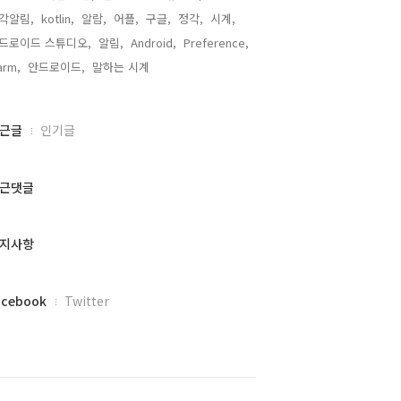
각알림,
kotlin,
알람,
어플,
구글,
정각,
시계,
드로이드 스튜디오,
알림,
Android,
Preference,
arm,
안드로이드,
말하는 시계,
근글
인기글
근댓글
지사항
acebook
Twitter