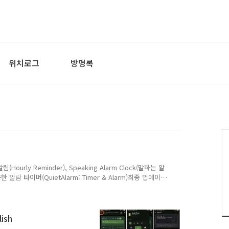
위치로그
방명록
Hourly Reminder), Speaking Alarm Clock(말하는 알
 조용한 알람 타이머(QuietAlarm: Timer & Alarm)최종 업데이
전: 26030201 (versionCode 335) 이상 개발사: 코모스튜디
사")는 이용자의 개인정보를 소중히 여기며, 「개인정보 보호
률」, EU GDPR, 캘리포니아 CCPA 등 관련 법령을 준수
ish