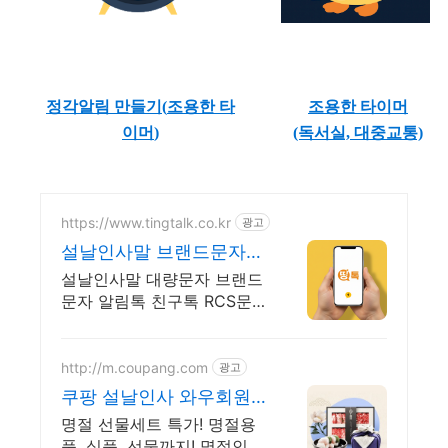
정각알림 만들기(
조용한 타
조용한 타이머
이머
)
(독서실, 대중교통)
https://www.tingtalk.co.kr
광고
설날인사말 브랜드문자
띵톡!
설날인사말 대량문자 브랜드
문자 알림톡 친구톡 RCS문
자 홍보문자 알림문자 공지
문자
http://m.coupang.com
광고
쿠팡 설날인사 와우회원
은 무제한 무료 배송
명절 선물세트 특가! 명절용
품, 식품, 선물까지! 명절인기