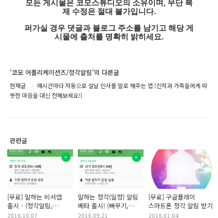
모든 게시물은 코모스튜디오의 소유이며, 무단 복
제 수정은 절대 불가입니다.
퍼가실 경우 댓글과 블로그 주소를 남기고 해당 게
시물에 출처를 명확히 밝히세요.
'코모 어플리케이션즈/정각알림'의 다른글
현재글
매시간마다 자동으로 설날 인사를 말로 해주는 앱 (친척과 가족들에게 따
뜻한 마음을 대신 전해보세요!)
관련글
[무료] 말하는 비서앱
말하는 정각(일정) 알림
[무료] 구글플레이
출시 - (정각알림,
베타 출시! (뻐꾸기,
스마트폰 정각 알림 받기
시간별문장,요일별,간격,
수탉소리, 요일별,
2016.10.07
2016.09.21
2016.01.04