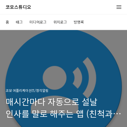
코모스튜디오
홈
태그
미디어로그
위치로그
방명록
코모 어플리케이션즈/정각알림
매시간마다 자동으로 설날
인사를 말로 해주는 앱 (친척과
가족들에게 따뜻한 마음을 대신