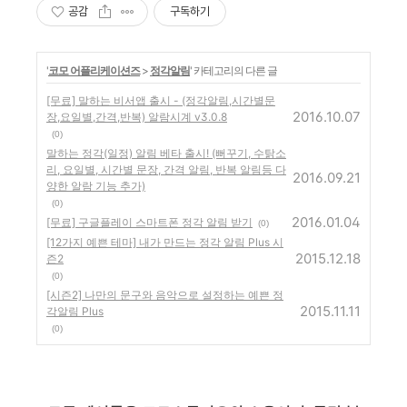
공감
구독하기
'
코모 어플리케이션즈
>
정각알림
' 카테고리의 다른 글
[무료] 말하는 비서앱 출시 - (정각알림,시간별문
2016.10.07
장,요일별,간격,반복) 알람시계 v3.0.8
(0)
말하는 정각(일정) 알림 베타 출시! (뻐꾸기, 수탉소
리, 요일별, 시간별 문장, 간격 알림, 반복 알림등 다
2016.09.21
양한 알람 기능 추가)
(0)
2016.01.04
[무료] 구글플레이 스마트폰 정각 알림 받기
(0)
[12가지 예쁜 테마] 내가 만드는 정각 알림 Plus 시
2015.12.18
즌2
(0)
[시즌2] 나만의 문구와 음악으로 설정하는 예쁜 정
2015.11.11
각알림 Plus
(0)