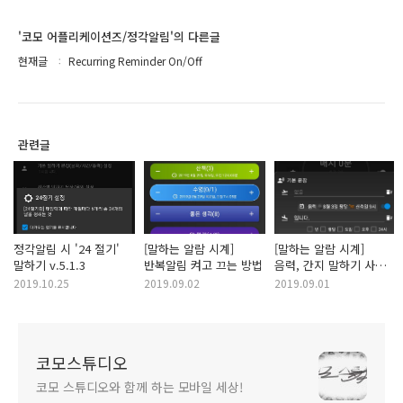
'코모 어플리케이션즈/정각알림'의 다른글
현재글
Recurring Reminder On/Off
관련글
정각알림 시 '24 절기'
[말하는 알람 시계]
[말하는 알람 시계]
말하기 v.5.1.3
반복알림 켜고 끄는 방법
음력, 간지 말하기 사용
방법
2019.10.25
2019.09.02
2019.09.01
코모스튜디오
코모 스튜디오와 함께 하는 모바일 세상!