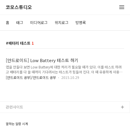
코모스튜디오
홈
태그
미디어로그
위치로그
방명록
배터리 테스트
1
[안드로이드] Low Battery 테스트 하기
앱을 만들다 보면 Low Battery에 대한 처리가 필요할 때가 있다. 이를 테스트 하려
고 배터리를 다 쓸 때까지 기다려서는 테스트가 힘들어 진다. 이 때 유용하게 사용할
수 있는 adb 명령어 입니다. adb shell am broadcast -a
[안드로이드 공부]/안드로이드 공부
2015.10.29
android.intent.action.BATTERY_LOW 이렇게 명령어를 치면 등록된 브로드캐스
트의 onReceive로 action이 들어오게 된다.로우 배터리 일때 하고 싶은 동작을 해
주면 될 것이다. android.intent.action.BATTERY_LOW 리시버 등록은 다음과 같
이 하면 된다. ...
intentFilter.addAction("android.intent.action.BATTERY_LOW");
intentFilter.addAct..
관련사이트
말하는 알람 시계