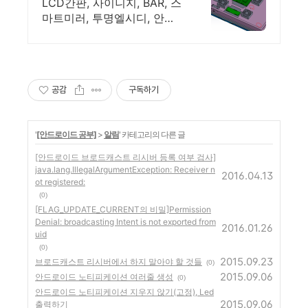
수함체
LCD간판, 사이니지, BAR, 스
마트미러, 투명엘시디, 안드
로이드, 고휘도DID
공감
구독하기
'
[안드로이드 공부]
>
알림
' 카테고리의 다른 글
[안드로이드 브로드캐스트 리시버 등록 여부 검사]
java.lang.IllegalArgumentException: Receiver n
2016.04.13
ot registered:
(0)
[FLAG_UPDATE_CURRENT의 비밀]Permission
Denial: broadcasting Intent is not exported from
2016.01.26
uid
(0)
2015.09.23
브로드캐스트 리시버에서 하지 말아야 할 것들
(0)
2015.09.06
안드로이드 노티피케이션 여러줄 생성
(0)
안드로이드 노티피케이션 지우지 않기(고정), Led
2015.09.06
출력하기