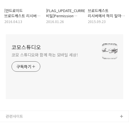
[안드로이드
[FLAG_UPDATE_CURRENT의
브로드캐스트
브로드캐스트 리시버
비밀]Permission
리시버에서 하지 말아야
등록 여부 검사]
Denial: broadcasting
할 것들
2016.04.13
2016.01.26
2015.09.23
java.lang.IllegalArgumentException:
Intent is not
Receiver not
exported from uid
registered:
코모스튜디오
코모 스튜디오와 함께 하는 모바일 세상!
구독하기
관련사이트