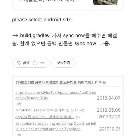
리드웹앱, 재직자환급
please select android sdk
--> build.gradle에가서 sync now를 해주면 해결
됨. 할게 없으면 공백 만들면 sync now 나옴.
공감
구독하기
'
[안드로이드 공부]
>
안드로이드 스튜디오
' 카테고리의 다른 글
error: resource style/TextAppearance.AppComp
2018.04.09
at.Notification.Title
(0)
2018.03.08
bitbucket에 repository 초기화 및 push
(0)
2017.12.29
app.imi를 삭제 하면 발생하는 에러...
(0)
Exception raised during rendering: Could not init
2017.10.31
ialize class android.graphics.Typeface
(0)