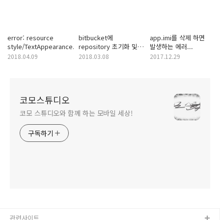
error: resource
bitbucket에
app.imi를 삭제 하면
style/TextAppearance.AppCompat.Notification.Title
repository 초기화 및
발생하는 에러...
push
2018.04.09
2018.03.08
2017.12.29
코모스튜디오
코모 스튜디오와 함께 하는 모바일 세상!
구독하기
관련사이트