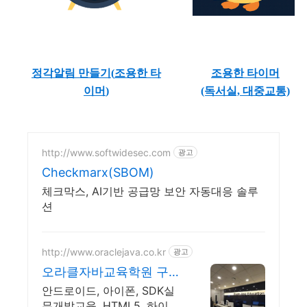
정각알림 만들기(
조용한 타
조용한 타이머
이머
)
(독서실, 대중교통)
http://www.softwidesec.com
광고
Checkmarx(SBOM)
체크막스, AI기반 공급망 보안 자동대응 솔루
션
http://www.oraclejava.co.kr
광고
오라클자바교육학원 구로
본점!
안드로이드, 아이폰, SDK실
무개발교육, HTML5, 하이브