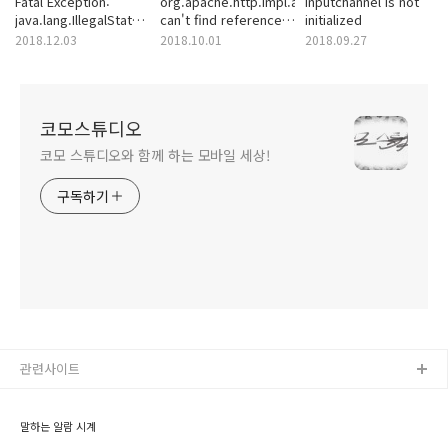
Fatal Exception:
org.apache.http.impl.auth.NegotiateScheme:
inputchannel is not
java.lang.IllegalStateException
can't find referenced
initialized
Fragment d{} not
class
2018.12.03
2018.10.01
2018.09.27
attached to Activity
org.ietf.jgss.GSSName
코모스튜디오
코모 스튜디오와 함께 하는 모바일 세상!
구독하기
관련사이트
말하는 알람 시계