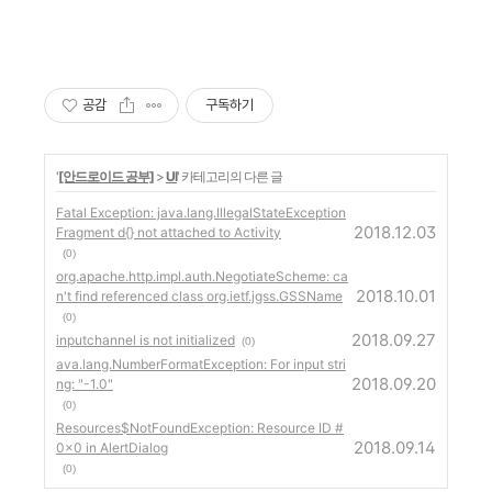
공감
구독하기
'
[안드로이드 공부]
>
UI
' 카테고리의 다른 글
Fatal Exception: java.lang.IllegalStateException
2018.12.03
Fragment d{} not attached to Activity
(0)
org.apache.http.impl.auth.NegotiateScheme: ca
2018.10.01
n't find referenced class org.ietf.jgss.GSSName
(0)
2018.09.27
inputchannel is not initialized
(0)
ava.lang.NumberFormatException: For input stri
2018.09.20
ng: "-1.0"
(0)
Resources$NotFoundException: Resource ID #
2018.09.14
0x0 in AlertDialog
(0)