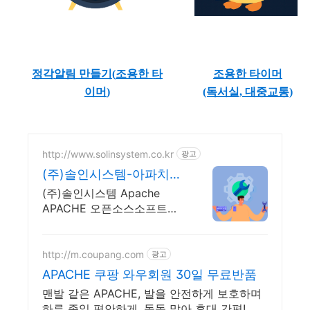
정각알림 만들기(
조용한 타
조용한 타이머
이머
)
(독서실, 대중교통)
http://www.solinsystem.co.kr
광고
(주)솔인시스템-아파치톰
캣 20년이상 기술지원 노
(주)솔인시스템 Apache
하우
APACHE 오픈소스소프트웨
어 아파치톰캣 책임기술지원
http://m.coupang.com
광고
APACHE 쿠팡 와우회원 30일 무료반품
맨발 같은 APACHE, 발을 안전하게 보호하며
하루 종일 편안하게. 돌돌 말아 휴대 간편! 어