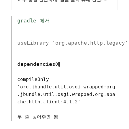
디든 가볍게 떠날 수 있도록 쿠팡이 함께해요.
gradle 에서 
useLibrary 'org.apache.http.legacy'
dependencies
compileOnly 
'org.jbundle.util.osgi.wrapped:org
.jbundle.util.osgi.wrapped.org.apa
che.http.client:4.1.2'

두 줄 넣어주면 됨.