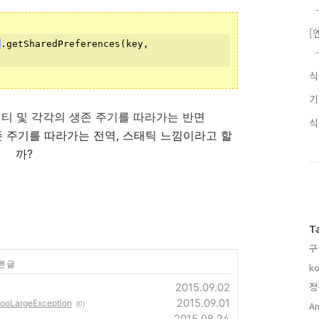
[
)
.getSharedPreferences(key, 
는 액티비티 및 각각의 생존 주기를 따라가는 반면
존 주기를 따라가는 전역, 스태틱 느낌이라고 할
까?
T
구
른 글
ko
정
2015.09.02
2015.09.01
ooLargeException
An
(0)
2015.08.24