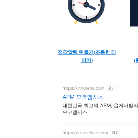
정각알림 만들기(
조용한 타
이머
)
(
https://innotena.com
광고
APM 모코엠시스
대한민국 최고의 APM, 옵저버빌리티
모코엠시스
https://kr.revolve.com/
광고