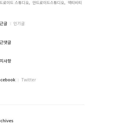
드로이드 스튜디오,
안드로이드스튜디오,
액티비티,
근글
인기글
근댓글
지사항
acebook
Twitter
rchives