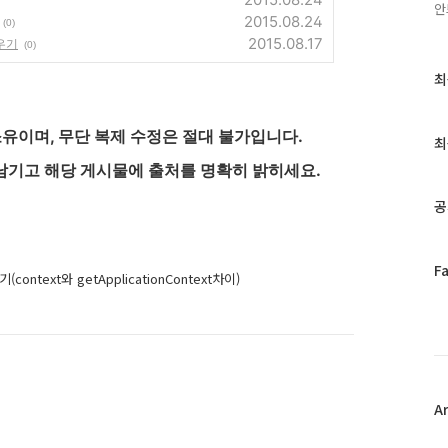
안
2015.08.24
(0)
2015.08.17
우기
(0)
최
최
근
글
유이며, 무단 복제 수정은 절대 불가입니다.
과
최
인
남기고 해당 게시물에 출처를 명확히 밝히세요.
기
글
공
페
F
(context와 getApplicationContext차이)
이
스
북
트
위
터
플
A
러