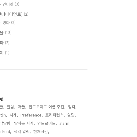
인터넷
(3)
엔터테이먼트]
(2)
영화
(2)
식물
(18)
기타
(2)
식이
(1)
ag
글,
알림,
어플,
안드로이드 어플 추천,
정각,
tlin,
시계,
Preference,
프리퍼런스,
알람,
각알림,
말하는 시계,
안드로이드,
alarm,
droid,
정각 알림,
현재시간,