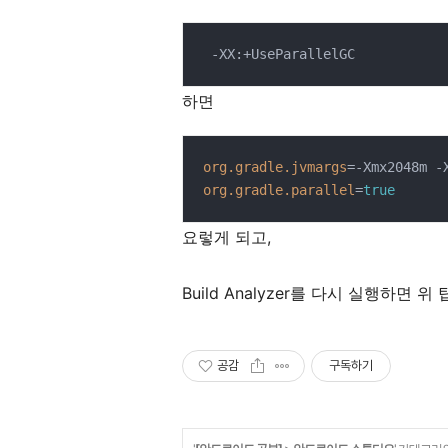
 -XX:+UseParallelGC
하면
org.gradle.jvmargs
org.gradle.parallel
=
true
요렇게 되고,
Build Analyzer를 다시 실행하면 위
공감
구독하기