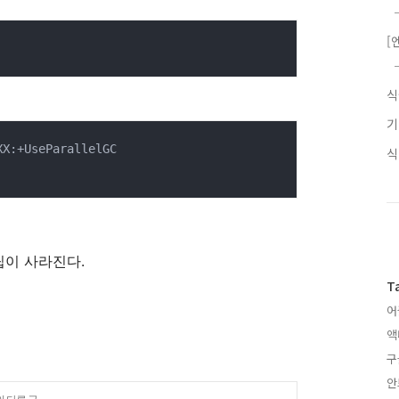
[
 팁이 사라진다.
T
어
액
구
안