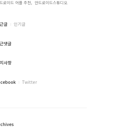
드로이드 어플 추천,
안드로이드스튜디오,
근글
인기글
근댓글
지사항
acebook
Twitter
rchives