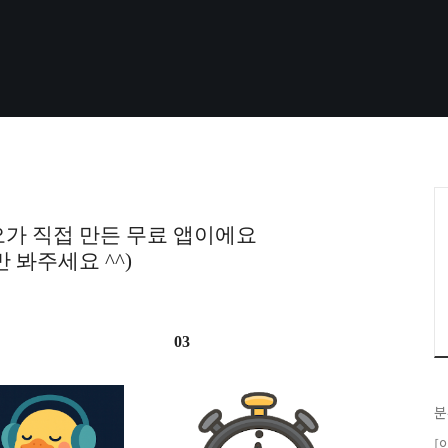
가 직접 만든 무료 앱이에요
만 봐주세요 ^^)
03
분
[