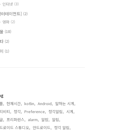
인터넷
(3)
엔터테이먼트]
(2)
영화
(2)
식물
(18)
기타
(2)
식이
(1)
ag
플,
현재시간,
kotlin,
Android,
말하는 시계,
티비티,
정각,
Preference,
정각알림,
시계,
글,
프리퍼런스,
alarm,
알람,
알림,
드로이드 스튜디오,
안드로이드,
정각 알림,