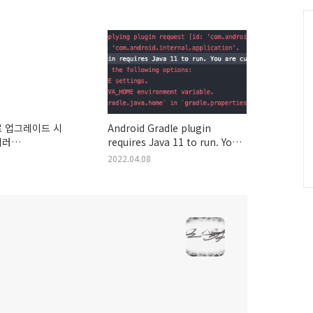
그
인
C
7로 업그레이드 시
Android Gradle plugin
에러
requires Java 11 to run. You
ub.dcendents.android-
are currently using Java 1.8.
2022.04.08