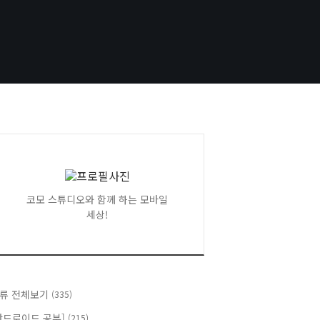
코모 스튜디오와 함께 하는 모바일
세상!
류 전체보기
(335)
안드로이드 공부]
(215)