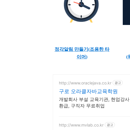
정각알림 만들기(
조용한 타
이머
)
(
http://www.oraclejava.co.kr
광고
구로 오라클자바교육학원
개발회사 부설 교육기관, 현업강사
환급, 구직자 무료취업
http://www.mvlab.co.kr
광고