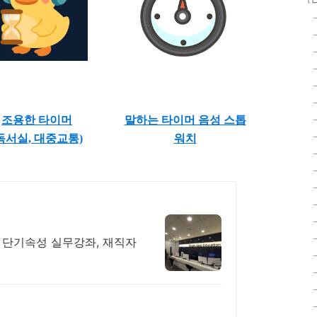
조용한 타이머
말하는 타이머 음성 스톱
독서실, 대중교통)
워치
 단기속성 실무강좌, 재직자