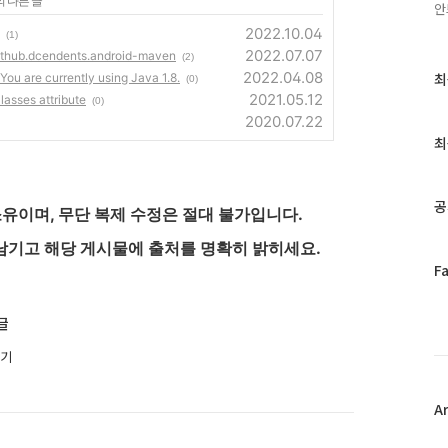
의 다른 글
안
2022.10.04
(1)
2022.07.07
b.dcendents.android-maven
(2)
2022.04.08
최
최
 You are currently using Java 1.8.
(0)
근
2021.05.12
asses attribute
(0)
글
2020.07.22
과
최
인
기
글
공
유이며, 무단 복제 수정은 절대 불가입니다.
남기고 해당 게시물에 출처를 명확히 밝히세요.
페
F
이
스
글
북
트
키기
위
터
플
A
러