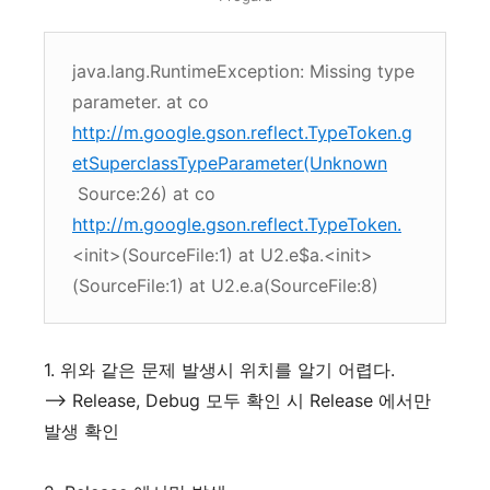
java.lang.RuntimeException: Missing type
parameter. at co
http://m.google.gson.reflect.TypeToken.g
etSuperclassTypeParameter(Unknown
Source:26) at co
http://m.google.gson.reflect.TypeToken.
<init>(SourceFile:1) at U2.e$a.<init>
(SourceFile:1) at U2.e.a(SourceFile:8)
1. 위와 같은 문제 발생시 위치를 알기 어렵다.
--> Release, Debug 모두 확인 시 Release 에서만
발생 확인