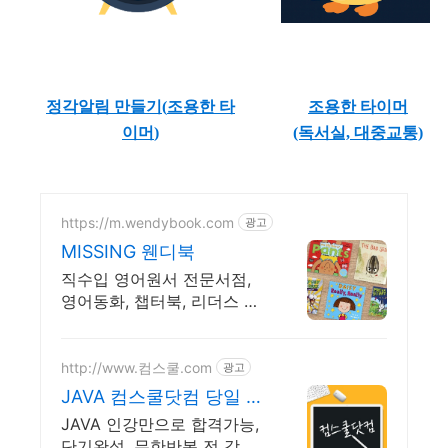
정각알림 만들기(
조용한 타
조용한 타이머
이머
)
(독서실, 대중교통)
https://m.wendybook.com
광고
MISSING 웬디북
직수입 영어원서 전문서점,
영어동화, 챕터북, 리더스 파
격할인, 빠른배송
http://www.컴스쿨.com
광고
JAVA 컴스쿨닷컴 당일 신
청&결제시 기프티콘!
JAVA 인강만으로 합격가능,
단기완성, 무한반복 전 강좌