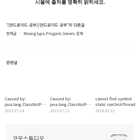
시물에 출처를 명확히 밝히세요.
'[안드로이드 공부]/안드로이드 공부'의 다른글
현재글
Missing type, Progard, Generic 문제
관련글
Caused by:
Caused by:
cannot find symbol
java.lang.ClassNotFoundException:
java.lang.ClassNotFoundException:
static runOnUiThread
androidx.concurrent.futures.AbstractResolvableFuture
androidx.concurrent.futures.AbstractResolvabl
2023.07.14
2023.07.13
2018.03.22
코모스튜디오