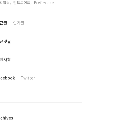
각알림,
안드로이드,
Preference,
근글
인기글
근댓글
지사항
acebook
Twitter
rchives