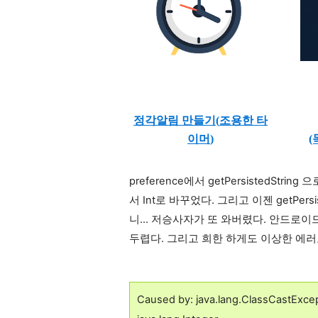
정각알림 만들기(
조용한 타
이머
)
(
preference에서 getPersistedStr
서 Int로 바꾸었다. 그리고 이젠
getPer
니... 저승사자가 또 와버렸다. 안드로
두렵다. 그리고
희한 하게도 이상한 에러
Caused by: java.lang.ClassCastExcep