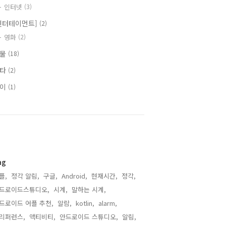
인터넷
(3)
엔터테이먼트]
(2)
영화
(2)
식물
(18)
기타
(2)
식이
(1)
ag
플,
정각 알림,
구글,
Android,
현재시간,
정각,
드로이드스튜디오,
시계,
말하는 시계,
드로이드 어플 추천,
알람,
kotlin,
alarm,
리퍼런스,
액티비티,
안드로이드 스튜디오,
알림,