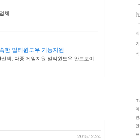
문업체
[
신속한 멀티윈도우 기능지원
한선택, 다중 게임지원 멀티윈도우 안드로이
T
어
안
안
프
2015.12.24