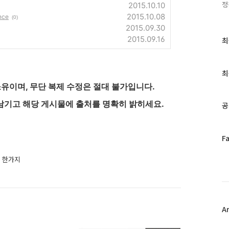
정
2015.10.10
2015.10.08
ce
(0)
2015.09.30
2015.09.16
최
최
근
글
과
최
인
유이며, 무단 복제 수정은 절대 불가입니다.
기
글
남기고 해당 게시물에 출처를 명확히 밝히세요.
공
페
F
이
스
비밀 한가지
북
트
위
터
플
A
러