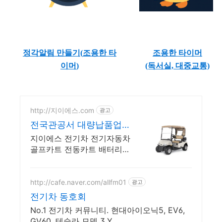
정각알림 만들기(
조용한 타
조용한 타이머
이머
)
(독서실, 대중교통)
http://지이에스.com
광고
전국관공서 대량납품업체
다목적운반차 임대및판매
지이에스 전기차 전기자동차
골프카트 전동카트 배터리카
전기오토바이 판매및 수리전
문
http://cafe.naver.com/allfm01
광고
전기차 동호회
No.1 전기차 커뮤니티. 현대아이오닉5, EV6,
GV60. 테슬라 모델 3,Y