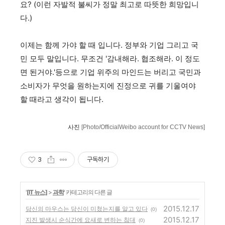
요? (이런 자발적 불씨가 정말 최고로 따뜻한 희망입니
다.)
이제는 함께 가야 할 때 입니다. 정부와 기업 그리고 국
민 모두 말입니다. 무조건 '감내해라. 협조해라. 이 정도
면 된거야.'등으로 기업 위주의 마인드는 버리고 국민과
소비자가 무엇을 원하는지에 진정으로 귀를 기울여야
할 때라고 생각이 됩니다.
사진
[
Photo
/
Official
Weibo
account
for
CCTV
News
]
3
구독하기
'
[IT 뉴스]
>
과학
' 카테고리의 다른 글
2015.12.17
당신의 마우스는 당신이 미쳤는지를 알고 있다
(0)
2015.12.17
지진 발생시 순식간에 요새로 변하는 침대
(0)