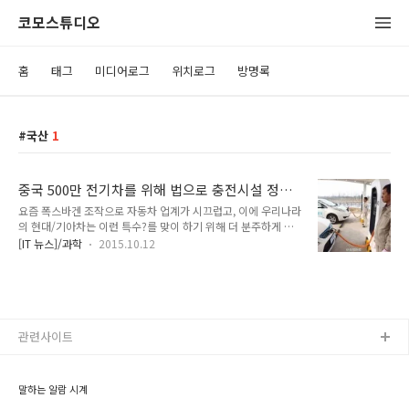
코모스튜디오
홈
태그
미디어로그
위치로그
방명록
국산
1
중국 500만 전기차를 위해 법으로 충전시설 정해.
우리나라는?
요즘 폭스바겐 조작으로 자동차 업계가 시끄럽고, 이에 우리나라
의 현대/기아차는 이런 특수?를 맞이 하기 위해 더 분주하게 움
직이는 모습입니다. 사실 얼마 전까지만 해도 국내차에 대한 불
[IT 뉴스]/과학
2015.10.12
신으로 인해 수입차의 점유율이 엄청나게 올라가고, 해외에서도
사업 부진등으로 인해 참 힘든 시기였는데요, 과연 이번이 그들
에게 기회일까요? 그런데 말입니다. 이런 시기에? 중국에선 엄
청난? 발표를 했습니다. 2020년 까지 500 만대의 전기차가 중
국 대륙을 돌아 다닐 것이고, 이에 대비해서 앞으로는 공공기관
등에서는 법적으로 전기차 충전소를 마련 해야만 한답니다. 또
관련사이트
한, 새로 짓는 주거 시설이나 비지니스 구역등에서도 반드시 전
기 충전 시설을 구비 해야 하며, 공용 주차장에서는 최소 10%
이상의 전기차 전용 공간을 마련 해..
말하는 알람 시계