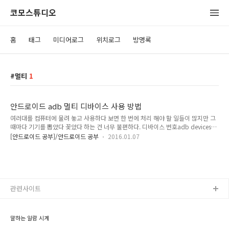
코모스튜디오
홈
태그
미디어로그
위치로그
방명록
멀티
1
안드로이드 adb 멀티 디바이스 사용 방법
여러대를 컴퓨터에 물려 놓고 사용하다 보면 한 번에 처리 해야 할 일들이 많지만 그
때마다 기기를 뽑았다 꽃았다 하는 건 너무 불편하다. 디바이스 번호adb devices를
하면 기기 번호가 나온다adb -s 기기번호 shell pm clear 패키지명 ----> 특정 기기
[안드로이드 공부]/안드로이드 공부
2016.01.07
의 데이터만 삭제한다. USB에 물려있는 기기adb -d 에뮬레이터adb -e 요렇게 사
용하면 뽑고 꽂고.... 난리 치지 않아도 된다.
관련사이트
말하는 알람 시계