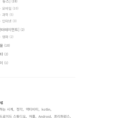
IT 뉴스]
(18)
모바일
(10)
과학
(5)
인터넷
(3)
엔터테이먼트]
(2)
영화
(2)
식물
(18)
기타
(2)
식이
(1)
ag
하는 시계,
정각,
액티비티,
kotlin,
드로이드 스튜디오,
어플,
Android,
프리퍼런스,