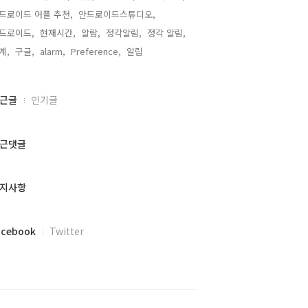
드로이드 어플 추천,
안드로이드스튜디오,
드로이드,
현재시간,
알람,
정각알림,
정각 알림,
계,
구글,
alarm,
Preference,
알림,
근글
인기글
근댓글
지사항
acebook
Twitter