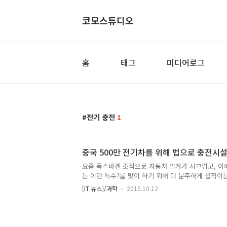
코모스튜디오
홈
태그
미디어로그
전기 충전
1
중국 500만 전기차를 위해 법으로 충전시설
요즘 폭스바겐 조작으로 자동차 업계가 시끄럽고, 이
는 이런 특수?를 맞이 하기 위해 더 분주하게 움직이
전까지만 해도 국내차에 대한 불신으로 인해 수입차
[IT 뉴스]/과학
2015.10.12
가고, 해외에서도 사업 부진등으로 인해 참 힘든 시기
들에게 기회일까요? 그런데 말입니다. 이런 시기에? 
습니다. 2020년 까지 500 만대의 전기차가 중국 대
대비해서 앞으로는 공공기관등에서는 법적으로 전기차