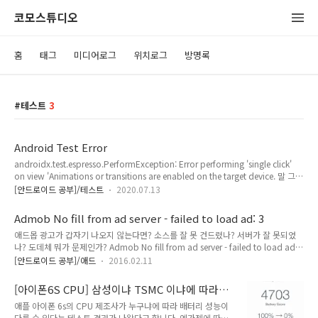
코모스튜디오
홈
태그
미디어로그
위치로그
방명록
테스트
3
Android Test Error
androidx.test.espresso.PerformException: Error performing 'single click'
on view 'Animations or transitions are enabled on the target device. 말 그대
로 해주면 된다. 개발자 옵션 1. 창 애니메이션 배율 -> 사용 안함 2. 전환 애니메이션
[안드로이드 공부]/테스트
2020.07.13
배율 -> 사용 안함 3. Animation 길이 배율 -> 사용 안함
Admob No fill from ad server - failed to load ad: 3
애드몹 광고가 갑자기 나오지 않는다면? 소스를 잘 못 건드렸나? 서버가 잘 못되었
나? 도데체 뭐가 문제인가? Admob No fill from ad server - failed to load ad:
3 위와 같은 에러가 나온다면? 아니, 뭐든 잘 안되면 1. debug, release를 먼저 확인
[안드로이드 공부]/애드
2016.02.11
하는 습관을 들이자.2. 구글플레이의 앱들은 정상인가3. 이전 버전과의 비교 이런 비
교는 항상 필수적이다.... 그렇다.테스트 디바이스로 등록 되어서 디버그 단말기만 나
[아이폰6S CPU] 삼성이냐 TSMC 이냐에 따라
오지 않았다.이 에러는 구글이 서버 점검을 하고 있다는 얘기다.... 디버그 단말기이니
배터리 성능이 다르다?
애플 아이폰 6s의 CPU 제조사가 누구냐에 따라 배터리 성능이
마음데로 장난 치는 거다...
다를 수 있다는 테스트 결과가 나왔다고 합니다. 엔가젯에 따르